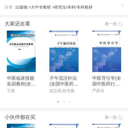
【推荐语】
分类
出版物 >
大中专教材 >
研究生/本科/专科教材
服装制作工艺是服装专业的一门专业基础课程，它是
将服装设计思想变为产品的关键步骤。本书内容涵盖
大家还在看
换一批
大学本科、高职院校专科服装制作工艺教学所涉及的
范围。它从服装基础知识人手，包括裁剪基础知识、
熨烫基础知识、粘合衬的选择和粘合方法、手缝和车
缝基础、典型服装部件的制作，再到女装工艺和男装
工艺，包括裙子、裤子、衬衫、夹克衫、马夹、西
装、大衣、旗袍等品种。《现代服装设计与工程专业
系列教材：服装现代制作工艺（第2版）》在实例的
中医临床技能
子午流注针法
中医导引学(全
实训教程(全国
(全国中医药行
国中医药行业
选用上，体现了产品工艺的典型性和款式的时尚性；
中医药行业高
业高等教育“十
高等教育“十四
王健
赵志国;赵仓焕
严蔚冰
所采用的工艺体现现代服装企业的新颖特色，具有先
等教育“十三
四五”创新教
五”创新教材)
性和时代感，又适当兼顾缝制T艺的传统性和单件产
五”创新教材)
材)
品制作的局限性。本教材实用性强，通俗易懂，适于
小伙伴都在买
换一批
作为服装专业教材，也可作为服装从业人员和服装爱
好者的参考用书。