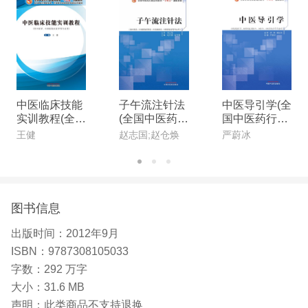
中医临床技能
子午流注针法
中医导引学(全
实训教程(全国
(全国中医药行
国中医药行业
中医药行业高
业高等教育“十
高等教育“十四
王健
赵志国;赵仓焕
严蔚冰
等教育“十三
四五”创新教
五”创新教材)
五”创新教材)
材)
图书信息
出版时间：
2012年9月
ISBN：
9787308105033
字数：
292 万字
大小：
31.6 MB
声明：
此类商品不支持退换