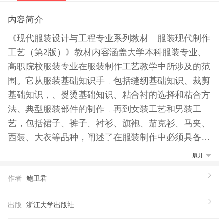
内容简介
《现代服装设计与工程专业系列教材：服装现代制作
工艺（第2版）》教材内容涵盖大学本科服装专业、
高职院校服装专业在服装制作工艺教学中所涉及的范
围。它从服装基础知识手，包括缝纫基础知识、裁剪
基础知识，、熨烫基础知识、粘合衬的选择和粘合方
法、典型服装部件的制作，再到女装工艺和男装工
艺，包括裙子、裤子、衬衫、旗袍、茄克衫、马夹、
西装、大衣等品种，阐述了在服装制作中必须具备的
基础知识、经典服装部件的制作要，详述了服装的制
展开
图、样板的放份、排料、工艺制作全过程，并配以大
作者
鲍卫君
量的图片，力图使学生在有限的教学课时中，经过系
统的学习，全面掌握服装制作的基本方法和要领，掌
出版
浙江大学出版社
握服装缝制工艺流程和服装缝制工艺质量标准。