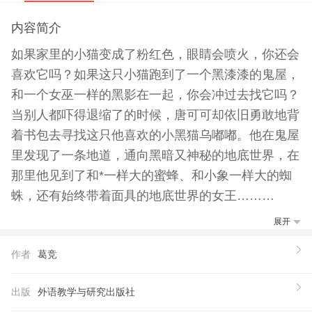
内容简介
如果家里的小猫变成了粉红色，眼睛会喷火，你还会
喜欢它吗？如果这只小猫跑到了一个黑漆漆的鬼屋，
和一个女巫一样的黑影在一起，你会冲过去找它吗？
当别人都吓得退缩了的时候，唐可可却依旧勇敢地背
着书包去寻找这只他喜欢的小黑猫乌嘟嘟。他在鬼屋
里发现了一条地道，通向黑暗又神秘的地底世界，在
那里他见到了和*一样大的蜜蜂、和小象一样大的蜘
蛛，还有始终带着面具的地底世界的女王……
【作者】
展开
葛竞，中国儿童奇幻作品畅销、年轻的童话小魔女，
作者
葛竞
作品被称为“新鲜经典”，具有鲜明的时代感，经典的
品质。作品已发行近百万册，创作的系列动画片在中
出版
外语教学与研究出版社
央台、北京台播出，曾获“五个一”工程奖，台湾杨唤