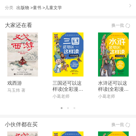
儿童文学奖，中国图书奖。 葛竞的作品《魔法学
分类
出版物 >
童书 >
儿童文学
校》、《三眼猫》
大家还在看
换一批
戏西游
三国还可以这
水浒还可以这
样读(全彩漫画
样读(全彩漫画
马玉炜 著
版)
版)
小葛老师
小葛老师
小伙伴都在买
换一批