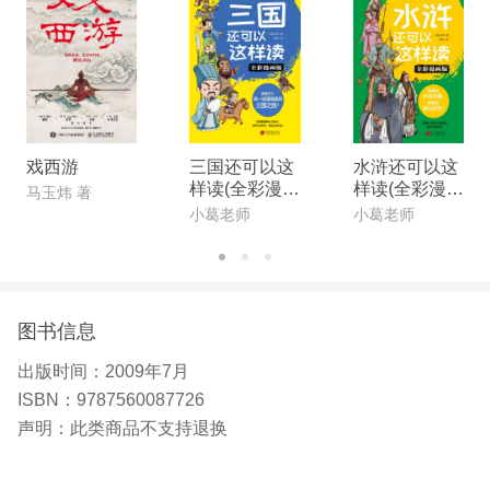
戏西游
三国还可以这
水浒还可以这
样读(全彩漫画
样读(全彩漫画
马玉炜 著
版)
版)
小葛老师
小葛老师
图书信息
出版时间：
2009年7月
ISBN：
9787560087726
声明：
此类商品不支持退换