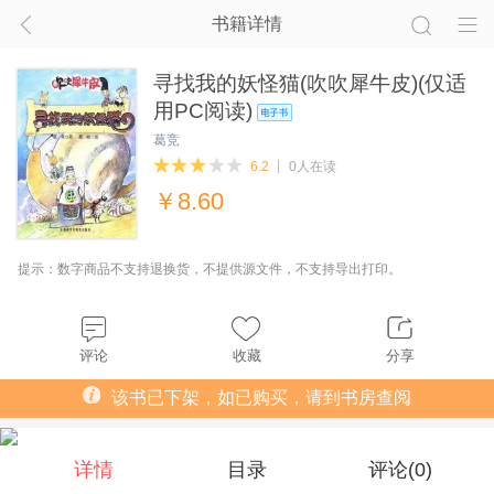
书籍详情
寻找我的妖怪猫(吹吹犀牛皮)(仅适
用PC阅读)
葛竞
6.2
0人在读
￥
8.60
提示：数字商品不支持退换货，不提供源文件，不支持导出打印。
评论
收藏
分享
该书已下架，如已购买，请到书房查阅
详情
目录
评论(
0
)