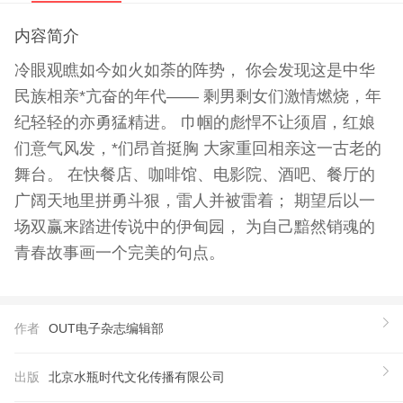
内容简介
冷眼观瞧如今如火如荼的阵势， 你会发现这是中华
民族相亲*亢奋的年代—— 剩男剩女们激情燃烧，年
纪轻轻的亦勇猛精进。 巾帼的彪悍不让须眉，红娘
们意气风发，*们昂首挺胸 大家重回相亲这一古老的
舞台。 在快餐店、咖啡馆、电影院、酒吧、餐厅的
广阔天地里拼勇斗狠，雷人并被雷着； 期望后以一
场双赢来踏进传说中的伊甸园， 为自己黯然销魂的
青春故事画一个完美的句点。
作者
OUT电子杂志编辑部
出版
北京水瓶时代文化传播有限公司