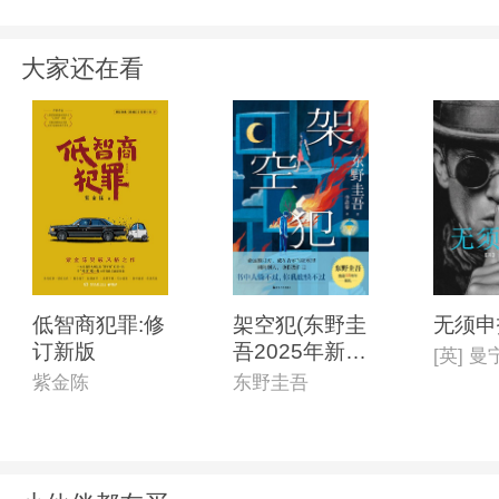
大家还在看
低智商犯罪:修
架空犯(东野圭
无须申
订新版
吾2025年新
书)
紫金陈
东野圭吾