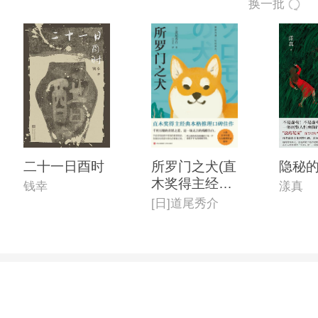
换一批
二十一日酉时
所罗门之犬(直
隐秘
木奖得主经典
钱幸
漾真
本格推理口碑
[日]道尾秀介
佳作,入选日本
年度六大推理
作品榜单)