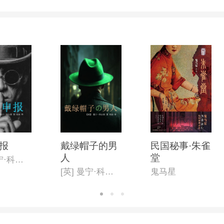
报
戴绿帽子的男
民国秘事·朱雀
人
堂
[英] 曼宁·科尔斯
[英] 曼宁·科尔斯
鬼马星