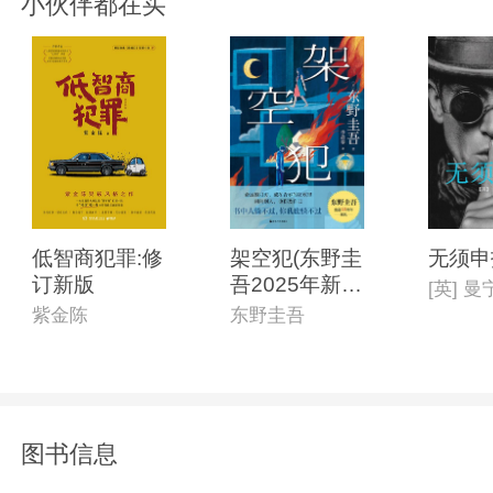
小伙伴都在买
低智商犯罪:修
架空犯(东野圭
无须申
订新版
吾2025年新
书)
紫金陈
东野圭吾
图书信息