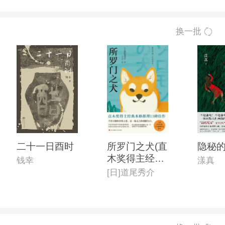
换一批
二十一日酉时
所罗门之犬(直
隐秘
木奖得主经典
钱幸
漾真
本格推理口碑
[日]道尾秀介
佳作,入选日本
年度六大推理
作品榜单)