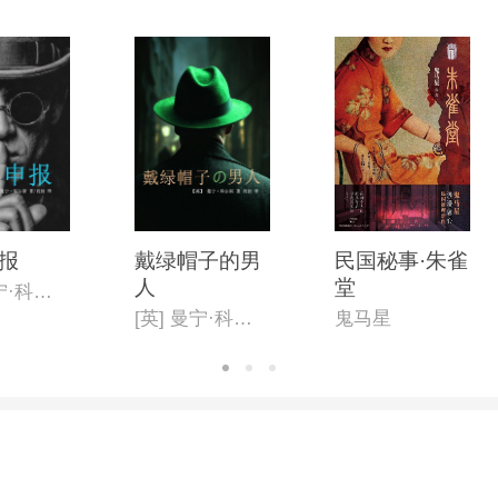
报
戴绿帽子的男
民国秘事·朱雀
人
堂
[英] 曼宁·科尔斯
[英] 曼宁·科尔斯
鬼马星