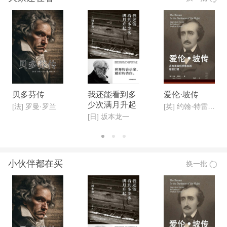
贝多芬传
我还能看到多
爱伦·坡传
少次满月升起
[法] 罗曼·罗兰
[英] 约翰·特雷什著 ; 李永学译
[日] 坂本龙一
小伙伴都在买
换一批