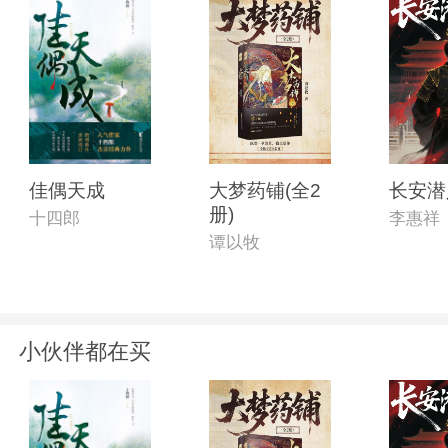
佳偶天成
大梦药铺(全2
长安潜
册)
十四郎
李惠祥
谭以牧
小伙伴都在买