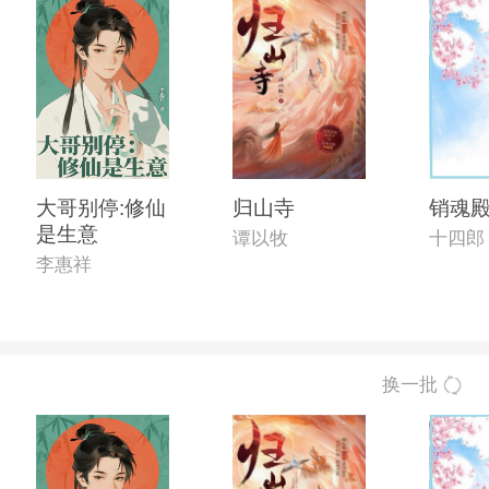
大哥别停:修仙
归山寺
销魂
是生意
谭以牧
十四郎
李惠祥
换一批