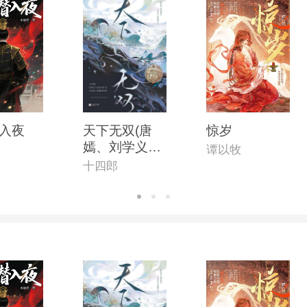
入夜
天下无双(唐
惊岁
嫣、刘学义主
谭以牧
演《念无双》
十四郎
原著小说)