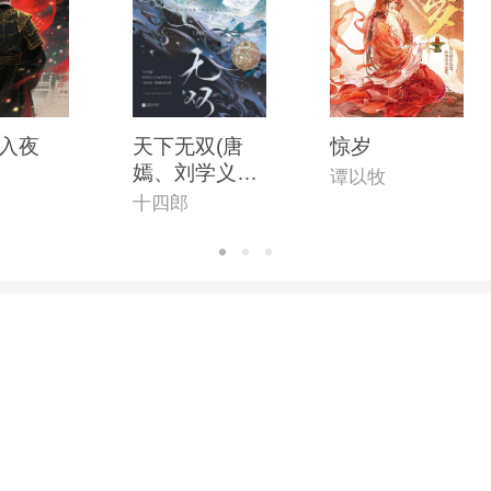
入夜
天下无双(唐
惊岁
嫣、刘学义主
谭以牧
演《念无双》
十四郎
原著小说)