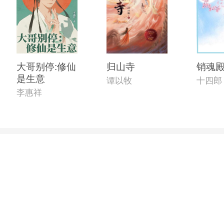
大哥别停:修仙
归山寺
销魂
是生意
谭以牧
十四郎
李惠祥