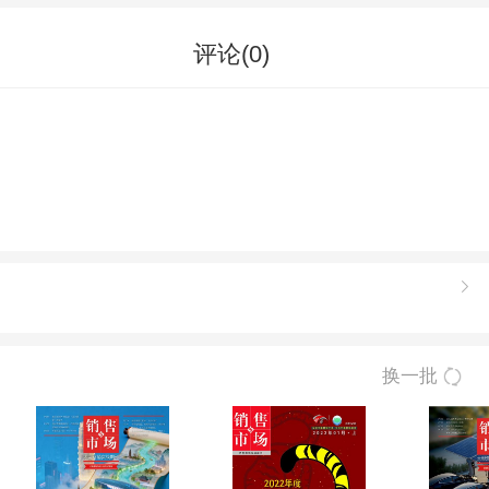
评论(
0
)
换一批