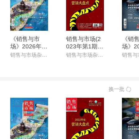
《销售与市
销售与市场(2
《销
场》2026年6
023年第1期)
场》2
月上(总第868
(电子杂志)
0月上
销售与市场杂志社
销售与市场杂志社
期)(电子杂志)
4期)
志)
换一批