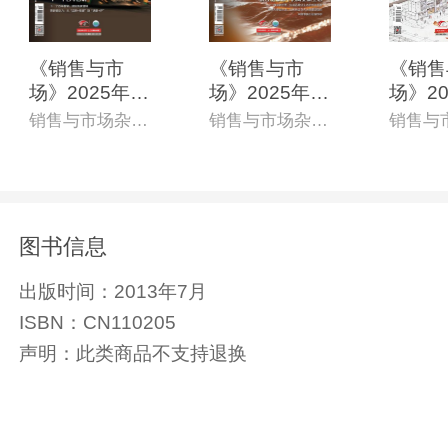
《销售与市
《销售与市
《销售
场》2025年1
场》2025年8
场》20
2月上(总第85
月上(总第838
月上(总
销售与市场杂志社
销售与市场杂志社
0期)(电子杂
期)(电子杂志)
期)(电
志)
图书信息
出版时间：
2013年7月
ISBN：
CN110205
声明：
此类商品不支持退换