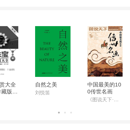
赏大全
自然之美
中国最美的10
珍藏版)
0传世名画
刘悦笛
)
《图说天下·国学书院系列》编委会