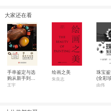
大家还在看
手串鉴定与选
绘画之美
珠宝鉴
购从新手到行
(全彩
朱良志
家
(第2版
王宇
由伟