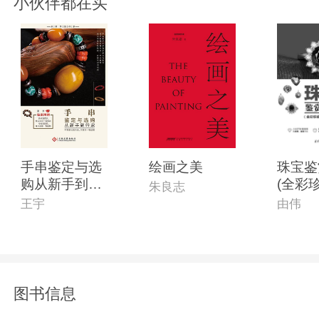
小伙伴都在买
手串鉴定与选
绘画之美
珠宝鉴
购从新手到行
(全彩
朱良志
家
(第2版
王宇
由伟
图书信息