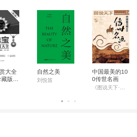
赏大全
自然之美
中国最美的10
珍藏版)
0传世名画
刘悦笛
)
《图说天下·国学书院系列》编委会