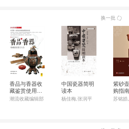
换一批
香品与香器收
中国瓷器简明
紫砂
藏鉴赏使用大
读本
购指
全
潮流收藏编辑部
杨佳梅,张润平
苏铭皓