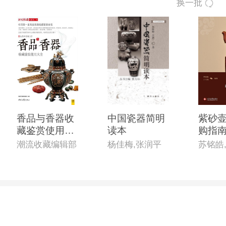
换一批
香品与香器收
中国瓷器简明
紫砂
藏鉴赏使用大
读本
购指
全
潮流收藏编辑部
杨佳梅,张润平
苏铭皓