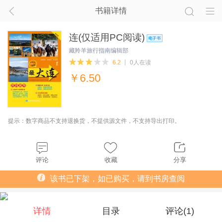
书籍详情
连(仅适用PC阅读)
藏羚羊旅行指南编辑部
6.2
0人在读
￥
6.50
提示：数字商品不支持退换货，不提供源文件，不支持导出打印。
评论
收藏
分享
该书已下架，如已购买，请到书房查阅
详情
目录
评论(
1
)