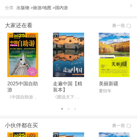
分类
出版物 >
旅游/地图 >
国内游
大家还在看
换一批
2025中国自助
走遍中国【精
美丽新疆
游
装本】
董恒年
《中国自助游》编辑部
《图说天下·国家地理系列》编委会
小伙伴都在买
换一批