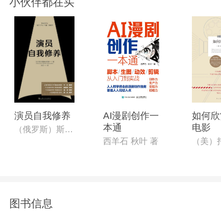
小伙伴都在买
演员自我修养
AI漫剧创作一
如何欣
本通
电影
（俄罗斯）斯坦尼斯拉夫斯基著,叶红译
西羊石 秋叶 著
图书信息