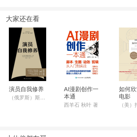
大家还在看
演员自我修养
AI漫剧创作一
如何欣
本通
电影
（俄罗斯）斯坦尼斯拉夫斯基著,叶红译
西羊石 秋叶 著