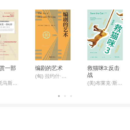
赏一部
编剧的艺术
救猫咪3:反击
战
(匈) 拉约什·埃格里著;陈磊译
（美）托马斯•福斯特
(美)布莱克·斯奈德著;孟影译