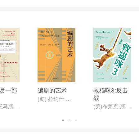
赏一部
编剧的艺术
救猫咪3:反击
战
(匈) 拉约什·埃格里著;陈磊译
（美）托马斯•福斯特
(美)布莱克·斯奈德著;孟影译