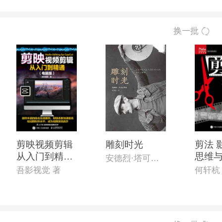
换一批
剪映视频剪辑
雕刻时光
剪法 
从入门到精通
思维
安德烈·塔可夫斯基
(电脑版)
吾影视觉 著
何轩杭