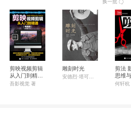
换一批
剪映视频剪辑
雕刻时光
剪法 
从入门到精通
思维
安德烈·塔可夫斯基
(电脑版)
吾影视觉 著
何轩杭