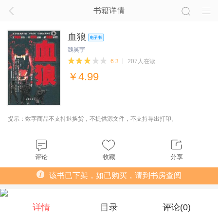
书籍详情
血狼
魏笑宇
6.3
207人在读
￥
4.99
提示：数字商品不支持退换货，不提供源文件，不支持导出打印。
评论
收藏
分享
该书已下架，如已购买，请到书房查阅
详情
目录
评论(
0
)