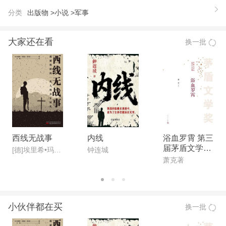
魏笑宇，河北秦皇岛人，2007年初始从事现代军
分类
出版物 >
小说 >
军事
事题材小说创作至今，笔耕不辍，先后发表作品近30
0万字，作品构思缜密，情节引人胜，文笔犀利酣
大家还在看
换一批
畅，被读者誉为军事小说领域之“刀锋战士”。代表
作：《铁血兵魂》，《刀锋所向》、《绝地刀锋》
等。
西线无战事
内线
浴血罗霄 第三
届茅盾文学奖
[德]埃里希•玛丽亚•雷马克
钟连城
获奖作品
萧克著
小伙伴都在买
换一批