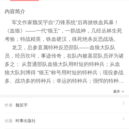
内容简介
军文作家魏笑宇自“刀锋系统”后再掀铁血风暴！
《血狼》——一代“狼王”，一群战神，几经丛林生死
考验；特战精英，铁血硬汉，殊死绝杀反恐战场。
龙卫，总参直属特种反恐部队——血狼大队队
员，经历坎坷，事迹传奇，在队内被基层队员评为诸
多之： 从普通部队血狼大队用时短的特种兵；从血
狼大队到博得 “狼王”称号用时短的特种兵；现役参战
多、战功多的特种兵；幸运的特种兵；强悍的特种
兵；聪明的特种兵；狡猾的特种兵；让人难以理解的
展开
特种兵；让敌人抓狂的特种兵；有资格成为“狼王” 的
作者
魏笑宇
特种兵！ 《血狼》——一支神秘的部队，一群强悍
的战狼，一段铁血的征程！
出版
时事出版社
【作者】