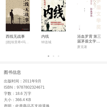
西线无战事
内线
浴血罗霄 第三
届茅盾文学奖
[德]埃里希•玛丽亚•雷马克
钟连城
获奖作品
萧克著
图书信息
出版时间：
2011年9月
ISBN：
9787802324671
字数：
18.6 万字
大小：
366.4 KB
声明：
此类商品不支持退换