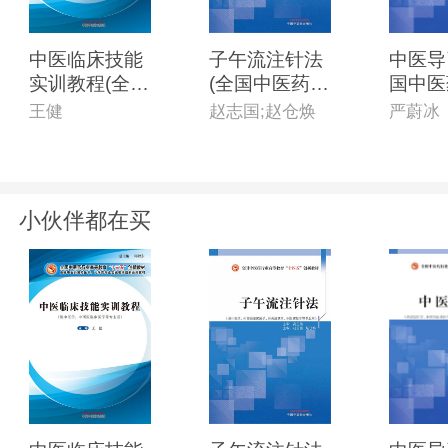
中医临床技能
子午流注针法
中医导
实训教程(全国
(全国中医药行
国中医
中医药行业高
业高等教育“十
高等教
王健
赵志国;赵仓焕
严蔚冰
等教育“十三
四五”创新教
五”创
五”创新教材)
材)
小伙伴都在买