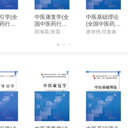
引学(全
中医康复学(全
中医基础理论
药行业
国中医药行业
(全国中医药行
育“十四
高等教育“十四
业高等教育“十
郭海英;朱震
唐华伟;司复春
新教材)
五”创新教材)
四五”创新教
材)