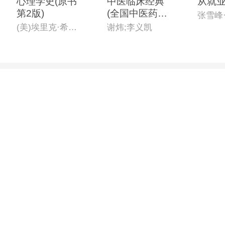
心理学史(原书
中医临床经典
从就
第2版)
(全国中医药行
业高等教育“十
(美)埃里克·希雷(Eric Shiraev)
谢炜;李义凯
四五”创新教
材)