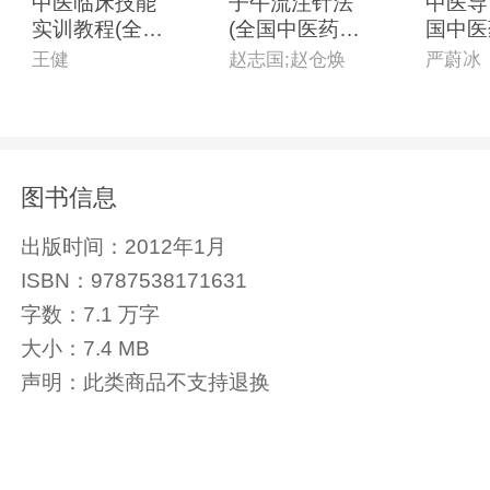
中医临床技能
子午流注针法
中医导
实训教程(全国
(全国中医药行
国中医
中医药行业高
业高等教育“十
高等教
王健
赵志国;赵仓焕
严蔚冰
等教育“十三
四五”创新教
五”创
五”创新教材)
材)
图书信息
出版时间：
2012年1月
ISBN：
9787538171631
字数：
7.1 万字
大小：
7.4 MB
声明：
此类商品不支持退换