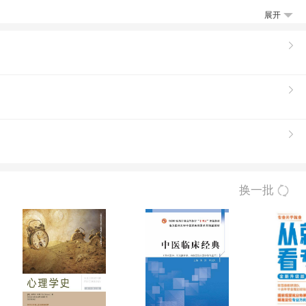
理运用到摄影创作当中。 该书主要
展开
，首先从摄影创作的思维出发，把形象思维与
作提供创新的可能性。然后，从摄影影像的本
现方法，并对记录、纪实、意象等传统影像表
式行归纳和总结，以探讨摄影影像创作的众多
作中广泛使用，并与其他艺：术媒介相结合，
像方式表达各自的艺术构思，丰富了影像创作
换一批
，让读者在图解范例中获得知识，在愉悦欣赏
教材，也可作为摄影爱好者及商业摄影从业者