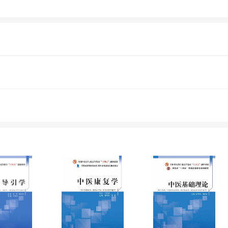
生将平面构成设计、图形设计、图形创意的基本原
，以科学技术和媒介形式等方面的发展为背景
中提取抽象元素行创作，并利用逆向思维为创
果的基础上，分析概括当代摄影创作的主要表
像、传统制作工艺数字化等后现代影像创作方
提供了思想之源，同时，大量新材料在摄影创
极大拓展。很多行为艺术家、画家通过摄影影
多幅优秀的商业摄影作品，图文并茂，相得益彰
高等艺术院校摄影专业和相关艺术设计专业的