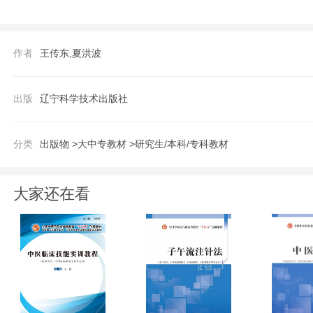
维，以及创造性思维在摄影创作中的运用，使学
围绕摄影影像创作表现方式这个主题行研究
作者
王传东,夏洪波
意象思维相结合，运用抽象思维从创作对象
体语言出发，在考察众多摄影艺术家创作成
出版
辽宁科学技术出版社
现方式以及影像重组、置换与合成、虚拟影
可能性。当代活跃的艺术观念：为影像创作
分类
出版物 >
大中专教材 >
研究生/本科/专科教材
使现代摄影影像创作的表现方式和空间得到
的表现内容。 本书内容全面，结构合理，图文并茂，通俗易懂，操作简明，书中配有大量的拍摄实践实例，方便读者学习、实践，巩
大家还在看
固所学的知识与技能。本书还精选了200
中掌握创作方法。本书适用面广，既可作为
的参考用书。