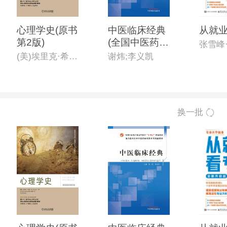
心理学史(原书
中医临床经典
从就
第2版)
(全国中医药行
业高等教育“十
(美)埃里克·希雷(Eric Shiraev)
谢炜;李义凯
四五”创新教
材)
换一批