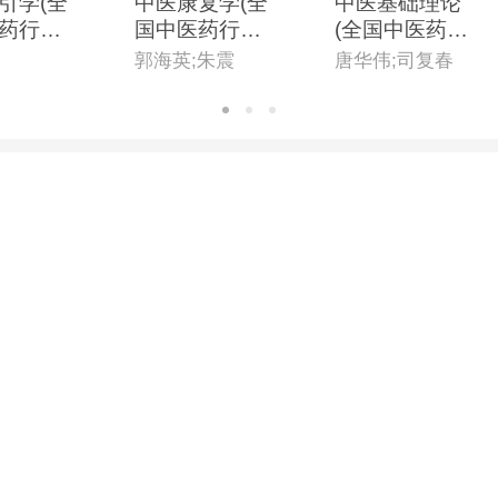
引学(全
中医康复学(全
中医基础理论
药行业
国中医药行业
(全国中医药行
育“十四
高等教育“十四
业高等教育“十
郭海英;朱震
唐华伟;司复春
新教材)
五”创新教材)
四五”创新教
材)