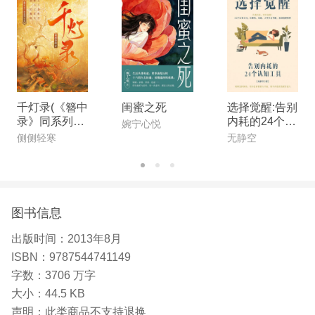
纪重要的小说家之一。他的巨著《没有个性的人》，
与《追忆似水年华》《尤利西斯》并列，成为现代主
义文学的经典作品。 穆齐尔出生在奥匈帝国的黄昏
年代，家世良好。在写作生涯中，他没有得到应得的
荣誉。去世之时，他的骨灰撒在流亡地日内瓦的树林
千灯录(《簪中
闺蜜之死
选择觉醒:告别
间，身后只留下两箱手稿。
录》同系列小
内耗的24个工
婉宁心悦
说)
具
侧侧轻寒
无静空
图书信息
出版时间：
2013年8月
ISBN：
9787544741149
字数：
3706 万字
大小：
44.5 KB
声明：
此类商品不支持退换