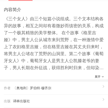
内容简介
《三个女人》由三个短篇小说组成。三个文本结构各
异的故事，相互之间却有着微妙而缜密的关系，构成
了一个极其精致的美学整体。 在个故事《格里吉
娅》中，男主人公从城市来到荒野，在一种激情中爱
上了农妇格里吉娅，但在格里吉娅在其丈夫归来时，
将男主人公堵在了荒野的山洞里。第二个故事《葡萄
牙女人》中，葡萄牙女人是男主人公凯滕老爷的妻
子，男人长期在外征战，获得胜利时归来，但却染上
重病，将近垂危，夫妻关系也非常微妙；这时妻子豢
展开
养的一只猫受到折磨死去，他从中得到启示，决心翻
作者
〔奥地利〕罗伯特·穆齐尔
越城堡中一道无法攀越的高墙，终重新获得了力量和
健康。后一个故事《佟卡》以一个无名男主人
出版
译林出版社
公“他”的视角，回忆了他和佟卡从相识、相知、直到