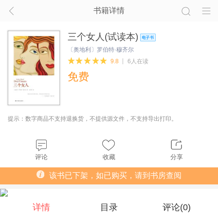
书籍详情
三个女人(试读本)
〔奥地利〕罗伯特·穆齐尔
9.8
6人在读
免费
提示：数字商品不支持退换货，不提供源文件，不支持导出打印。
评论
收藏
分享
该书已下架，如已购买，请到书房查阅
详情
目录
评论(
0
)