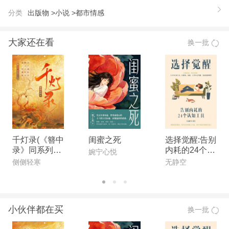
后悲剧结尾的过程，故事以佟卡在医院的病逝而结
分类
出版物 >
小说 >
都市情感
束，小说清晰地展示了男性和女性之间的感官和认知
差异。
大家还在看
换一批
【推荐语】
奥地利文学大师穆齐尔*迷人的小说集 微妙的思辨，
精致的审美 展示男女两性之间的惊人差异 我喜欢普
鲁斯特，但我更喜欢穆齐尔。——玛格丽特·杜拉斯
尼采使哲学与小说近，穆齐尔使小说与哲学近。——
米兰·昆德拉 2000年出版的《世界100位文学大师排
行榜：有史以来*有影响的小说家、剧作家和诗人》
千灯录(《簪中
闺蜜之死
选择觉醒:告别
录》同系列小
内耗的24个工
（[美]丹尼尔·S.伯特著）一书中，罗伯特·穆齐尔名
婉宁心悦
说)
具
侧侧轻寒
无静空
列世界100位文学大师排行榜第79位。排在他前面的
是第78位的智利诗人巴勃鲁·聂鲁达，在他后面的是
第80位的英国桂冠诗人丁尼生。
小伙伴都在买
换一批
【作者】
罗伯特·穆齐尔（1880—1942）奥地利作家，二十世