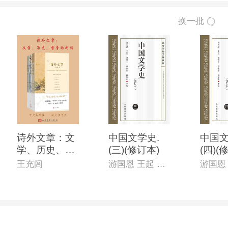
换一批
诗外文章：文
中国文学史.
中国文
学、历史、哲
(三)(修订本)
(四)(
学的对话：全
王充闾
游国恩 王起 萧涤非 季镇淮 等主编
三册