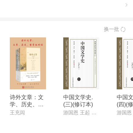
换一批
诗外文章：文
中国文学史.
中国文
学、历史、哲
(三)(修订本)
(四)(
学的对话：全
王充闾
游国恩 王起 萧涤非 季镇淮 等主编
三册