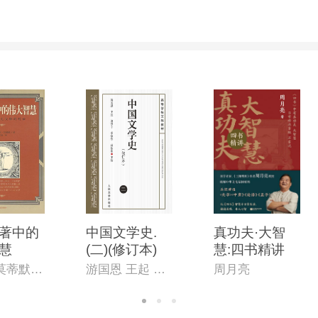
著中的
中国文学史.
真功夫·大智
慧
(二)(修订本)
慧:四书精讲
（美）莫蒂默・阿德勒（著）,王月瑞（译）
游国恩 王起 萧涤非 季镇淮 等主编
周月亮