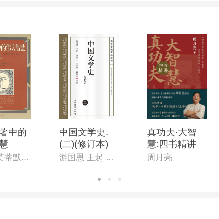
著中的
中国文学史.
真功夫·大智
慧
(二)(修订本)
慧:四书精讲
（美）莫蒂默・阿德勒（著）,王月瑞（译）
游国恩 王起 萧涤非 季镇淮 等主编
周月亮