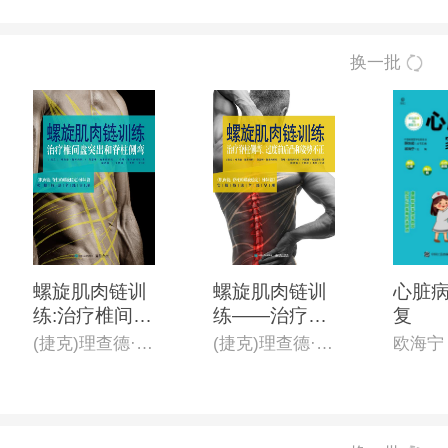
换一批
螺旋肌肉链训
螺旋肌肉链训
心脏
练:治疗椎间盘
练——治疗脊
复
突出和脊柱侧
柱侧弯、过度
(捷克)理查德·施米西科,(捷克)凯瑟琳·施米西科娃,(捷克)苏珊·施米西科娃
(捷克)理查德·施米西科 等
欧海宁
弯
前后凸和姿势
不正