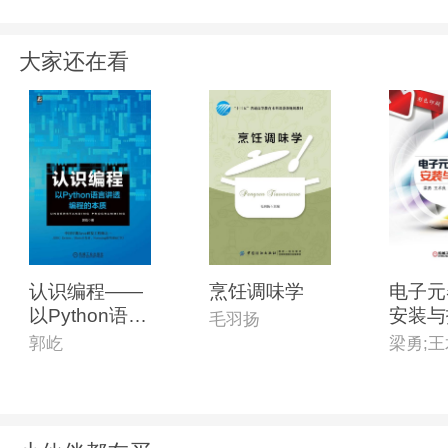
大家还在看
认识编程——
烹饪调味学
电子元
以Python语言
安装与
毛羽扬
讲透编程的本
郭屹
质