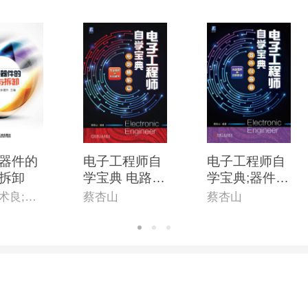
器件的
电子工程师自
电子工程师自
拆卸
学宝典 电路精
学宝典;器件仪
解篇
器篇
梁勇;王术良;孙德升
蔡杏山
蔡杏山