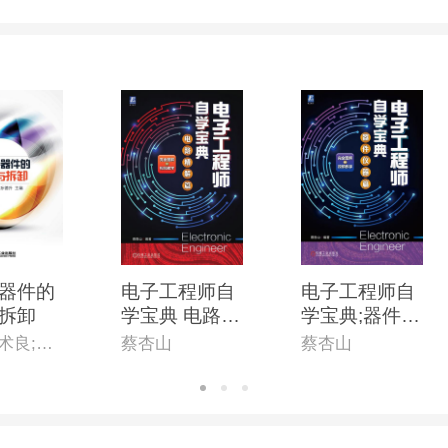
器件的
电子工程师自
电子工程师自
拆卸
学宝典 电路精
学宝典;器件仪
解篇
器篇
梁勇;王术良;孙德升
蔡杏山
蔡杏山