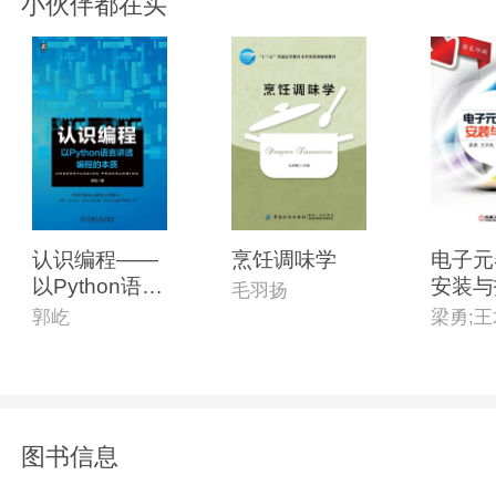
小伙伴都在买
认识编程——
烹饪调味学
电子元
以Python语言
安装与
毛羽扬
讲透编程的本
郭屹
质
图书信息