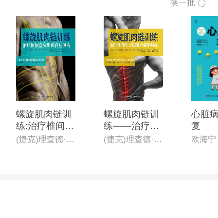
换一批
螺旋肌肉链训
螺旋肌肉链训
心脏
练:治疗椎间盘
练——治疗脊
复
突出和脊柱侧
柱侧弯、过度
(捷克)理查德·施米西科,(捷克)凯瑟琳·施米西科娃,(捷克)苏珊·施米西科娃
(捷克)理查德·施米西科 等
欧海宁
弯
前后凸和姿势
不正