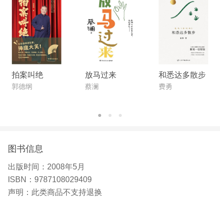
叶灵凤（1905—1975），江苏南京人。画家、作
家、藏书家。毕业于上海美专。1925年加创造社，
主编过《洪水》半月刊。1926年与潘汉年合办过
《幻洲》。1928年《幻洲》被禁后改出《戈壁》，
年底又被禁，改出《现代小说》。1929年创造社被
拍案叫绝
放马过来
和悉达多散步
封，一度被捕。1937年抗日战争爆发，参
郭德纲
蔡澜
费勇
图书信息
出版时间：
2008年5月
ISBN：
9787108029409
声明：
此类商品不支持退换