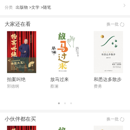
作了证明：读书很杂，古今中外，线装洋装，正经的
分类
出版物 >
文学 >
随笔
和“不正经”的书，他都爱读。杂之中，却也自有重：
文学的、美术的和香港的——前两类显出他作家和画
大家还在看
换一批
家的本色，后一类就正是他下半生生活所在的地方特
色。有所读而有所写，就是这里上中下三册几十万字
的文章了。
【推荐语】
读书是件乐事，藏书更是一件乐事。但这种乐趣不是
人人可以获得，也不是随时随地可以招来即是的。学
问家的读书，抱着“卷有益”的野心，估量着书中每一
拍案叫绝
放马过来
和悉达多散步
个字的价值而定取舍，这是在物，而不是读书。版本
郭德纲
蔡澜
费勇
家的藏书，斤斤较量善版本的格式，藏家印章的有
无，他是在收古董，并不是在藏书。至于暴发户和大
腹贾，为了装门面，在旦夕之间便坐拥百城，那更是
小伙伴都在买
换一批
书的敌人了。 ——叶灵凤
【作者】