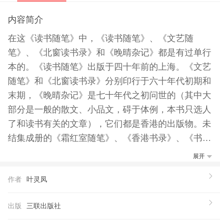
内容简介
在这《读书随笔》中，《读书随笔》、《文艺随
笔》、《北窗读书录》和《晚晴杂记》都是有过单行
本的。《读书随笔》出版于四十年前的上海。《文艺
随笔》和《北窗读书录》分别印行于六十年代初期和
末期，《晚晴杂记》是七十年代之初问世的（其中大
部分是一般的散文、小品文，碍于体例，本书只选人
了和读书有关的文章），它们都是香港的出版物。未
结集成册的《霜红室随笔》、《香港书录》、《书鱼
闲话》和一些有关的译文，只是在香港的报刊上发表
展开
过。总的来看，早的文章写于二三十年代，晚的作品
作者
叶灵凤
成于七十年代初期，前后差不多有半个世纪。它们发
表时，除了叶灵凤这个名字外，还用过林丰、叶林
出版
三联出版社
丰、任诃和霜崖这些笔名。 这些随笔为他自己的话