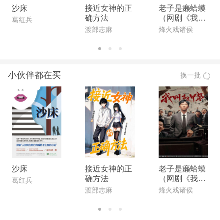
沙床
接近女神的正
老子是癞蛤蟆
确方法
（网剧《我叫
葛红兵
赵甲第》原
渡部志麻
烽火戏诸侯
著）
小伙伴都在买
换一批
沙床
接近女神的正
老子是癞蛤蟆
确方法
（网剧《我叫
葛红兵
赵甲第》原
渡部志麻
烽火戏诸侯
著）