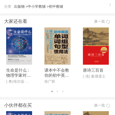
分类
出版物 >
中小学教辅 >
初中教辅
大家还在看
换一批
生命是什么 :
课本中不会教
唐诗三百首
物理学家对生
你的初中英语
( 清) 蘅塘退士
命的理解和思
单词、词组、
( 奥)埃尔温·薛定谔
徐广联
考
句型和惯用法
(第2版)
小伙伴都在买
换一批