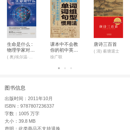
生命是什么 :
课本中不会教
唐诗三百首
物理学家对生
你的初中英语
( 清) 蘅塘退士
命的理解和思
单词、词组、
( 奥)埃尔温·薛定谔
徐广联
考
句型和惯用法
(第2版)
图书信息
出版时间：
2011年10月
ISBN：
9787807236337
字数：
1005 万字
大小：
39.8 MB
声明：
此类商品不支持退换