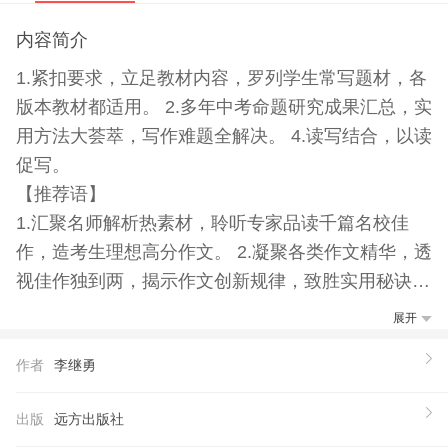
内容简介
1.紧扣要求，立足教材内容，罗列学生常写题材，各
版本教材都适用。 2.多年中考命题研究成果汇总，实
用方法大荟萃，写作难题全解决。 4.读写结合，以读
促写。
【推荐语】
1.汇聚名师解析热素材，聆听专家品读千篇名校佳
作，造考生理想高分作文。 2.凝聚各类作文精华，透
视佳作独到两，揭示作文创新规律，致胜实用秘诀；
展现灵动美言锦句，触动绝妙写作灵感。 4.好素材成
展开
就好作文，好作文源自好素材。
作者
李继勇
出版
远方出版社