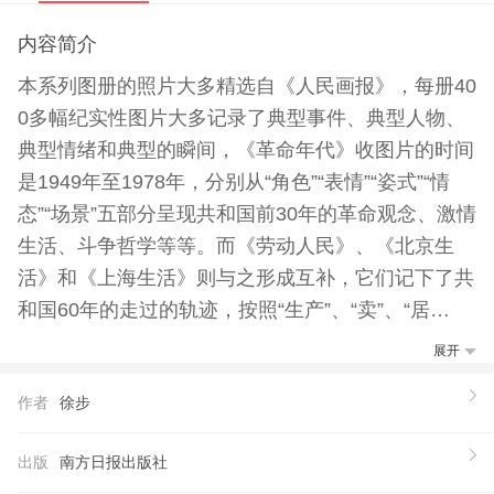
内容简介
本系列图册的照片大多精选自《人民画报》，每册40
0多幅纪实性图片大多记录了典型事件、典型人物、
典型情绪和典型的瞬间，《革命年代》收图片的时间
是1949年至1978年，分别从“角色”“表情”“姿式”“情
态”“场景”五部分呈现共和国前30年的革命观念、激情
生活、斗争哲学等等。而《劳动人民》、《北京生
活》和《上海生活》则与之形成互补，它们记下了共
和国60年的走过的轨迹，按照“生产”、“卖”、“居
住”、“交际”、“出行”、“饮食”、“衣饰”、“婚娶”、“生
展开
育”、“医疗”、“文娱”、“体育”等日常生活内容分类，
作者
徐步
辑选出每种分类中处于不同时的代表性图片，共同呈
现了一个原生态的中国，和读者一起重构共和国六十
出版
南方日报出版社
年的历史体验和印象。