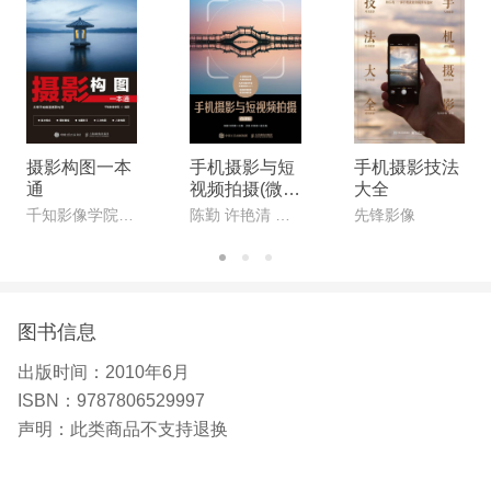
和指挥重大新闻事件的报道，如
摄影构图一本
手机摄影与短
手机摄影技法
通
视频拍摄(微课
大全
版)
千知影像学院 编著
陈勤 许艳清 主编
先锋影像
图书信息
出版时间：
2010年6月
ISBN：
9787806529997
声明：
此类商品不支持退换