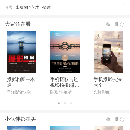
【推荐语】
分类
出版物 >
艺术 >
摄影
本图册展现的是一个出色的摄影名家团体全力造的一
场视觉盛宴，经典珍藏！ 零碎的黑白照片拼凑出一
大家还在看
换一批
段完整的甲子岁月，客观呈现真实的、极具有时代色
彩的中国民生百 态。 简洁的中英文字对照+清晰的
图片+系统化的编排，使读者在阅读中重走中国60年
的轨迹。 以民间生活为主题，重现大国的脸谱、人
民的记忆。 每册400多幅的纪实性图片大多记录了民
生百态，可以追忆共和国六十年的历史体验和印象。
照片大多出自中国著名的摄影名家，具有收藏价值。
摄影构图一本
手机摄影与短
手机摄影技法
通
视频拍摄(微课
大全
【作者】
版)
千知影像学院 编著
陈勤 许艳清 主编
先锋影像
徐步：男，1961年3月9日出生。1983年8月毕业于南
京大学外国语言文学系法语专业。高级记者，曾任新
华社摄影部副主任，现任人民画报社社长兼总编辑、
小伙伴都在买
换一批
中国新闻摄影学会副主席和纪实摄影协会负责人之
一。多年负责新华社摄影报道的组织工作，多次组织