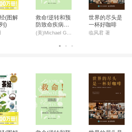
经(图解
救命!逆转和预
世界的尽头是
列)
防致命疾病的
一杯好咖啡
科学饮食
羽
(美)Michael Greger(迈克尔•格雷格),Gene Stone(吉恩•斯通)
临风君 著