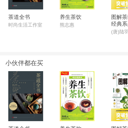
茶道全书
养生茶饮
图解茶
经典系
时尚生活工作室
熊志惠
(唐)陆
小伙伴都在买