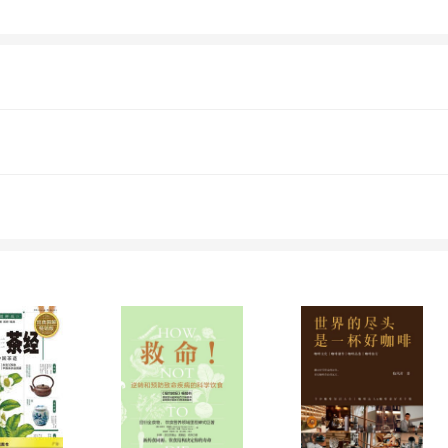
一刻，大家充满了对葡萄酒的期待，心情也格
从*详尽的葡萄酒知识到224款终极葡萄酒，
力。您如果愿意，可以以《品鉴宝典：葡萄酒
酒铺“横滨君岛屋”（始创于1892年）的第4
。对直口的葡萄酒，他必亲自拜访酿造者和葡
萄酒酒吧，旨在“通过酒和食物构筑世界和平”
”称号（普罗旺斯葡萄酒骑士团授）；2004年获
香槟酒骑士团授）。此外，他还担任日本酒、香槟