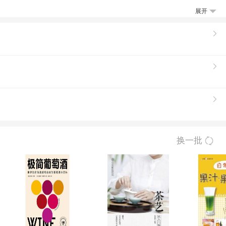
外地兴奋，汇聚一堂，怀畅饮，还可以与世界
展开
君岛哲至带您一个非凡世界，乐享葡萄酒的饕
完全掌握手册》为起，随作者一同踏上探寻葡
代继承人。主要经营口葡萄酒、日本酒、日本烧
萄田，以确定该酒各方面条件达到优质水平。
。其感性丰富的品酒文化和独特的料理搭配概
换一批
得“小银杯骑士”称号（勃艮第葡萄酒骑士团
酒学校讲师。