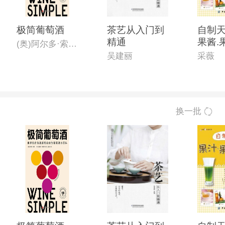
极简葡萄酒
茶艺从入门到
自制天
精通
果酱.
(奥)阿尔多·索姆,(美)克里斯汀·穆尔克
吴建丽
采薇
换一批