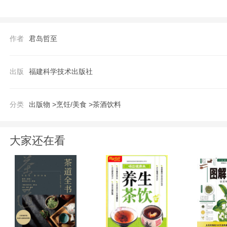
的一刹那，散发着令人痴迷沉醉的醇香，这
各地的葡萄酒爱好者交流、分享并成为知己。
作者
君岛哲至
餮盛宴！没错，葡萄酒就是充满着这样的魅
萄酒魅力的美妙旅行。
出版
福建科学技术出版社
【作者】
君岛哲至：1960年出生于日本横滨。老字号
分类
出版物 >
烹饪/美食 >
茶酒饮料
酒。为追求优质佳酿，经常奔波于世界各地
同时，他还经营着两家意大利餐厅、一家葡
大家还在看
念也广受好评。2003年获得“鲁瓦连斟酒人
授）；2008年获得“香槟酒骑士”称号（