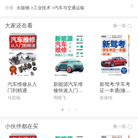
刷，方便阅读和理解。
分类
出版物 >
工业技术 >
汽车与交通运输
大家还在看
换一批
汽车维修从入
新能源汽车维
新驾考:学车考
门到精通
修快速入门一
证一本通(修订
本通
版)
马思驰
周晓飞
裴保纯
小伙伴都在买
换一批