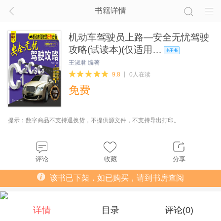
书籍详情
机动车驾驶员上路—安全无忧驾驶
攻略(试读本)(仅适用…
王淑君 编著
9.8
0人在读
免费
提示：数字商品不支持退换货，不提供源文件，不支持导出打印。
评论
收藏
分享
该书已下架，如已购买，请到书房查阅
详情
目录
评论(
0
)