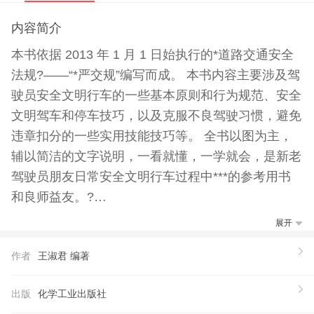
内容简介
本书依据 2013 年 1 月 1 日始执行的*道路交通安全
法规?——“*严交规”编写而成。 本书内容主要涉及驾
驶员安全文明行车的一些基本原则和行为规范、安全
文明驾车和停车技巧，以及克服不良驾驶习惯，避免
违章扣分的一些实用技能技巧等。 全书以图为主，
辅以简洁的文字说明，一看就懂，一学就会，是新老
驾驶员朋友日常安全文明行车过程中***的参考用书
和良师益友。?
【推荐语】
展开
1.根据2013年**道路交通安全法规编写而成，内容新
作者
王淑君 编著
颖实用，有助于驾驶员朋友提高安全文明驾驶意识，
轻松守住12分。 2.全书以图为主，直形象，一看就
出版
化学工业出版社
懂，一学就会。 3.采用全新的大24本、全彩色印