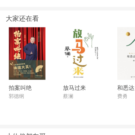
大家还在看
拍案叫绝
放马过来
和悉达
郭德纲
蔡澜
费勇