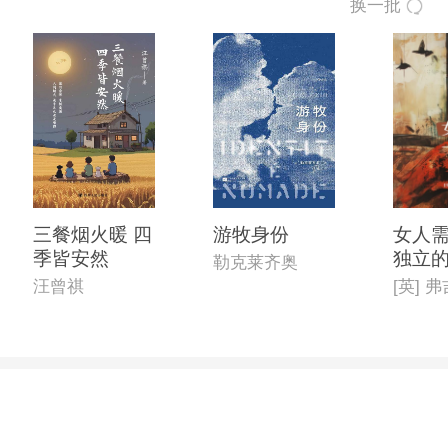
换一批
三餐烟火暖 四
游牧身份
女人
季皆安然
独立
勒克莱齐奥
汪曾祺