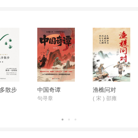
多散步
中国奇谭
渔樵问对
句寻章
( 宋 ) 邵雍