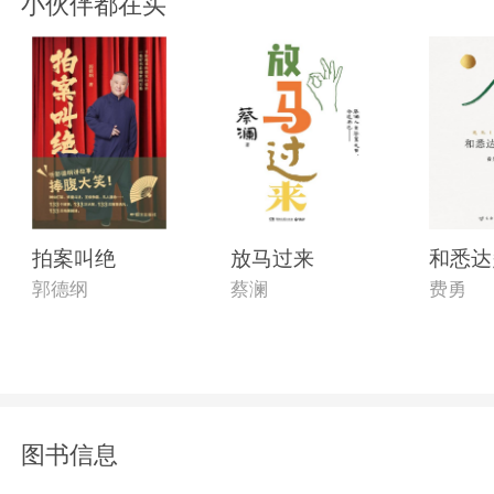
小伙伴都在买
拍案叫绝
放马过来
和悉达
郭德纲
蔡澜
费勇
图书信息