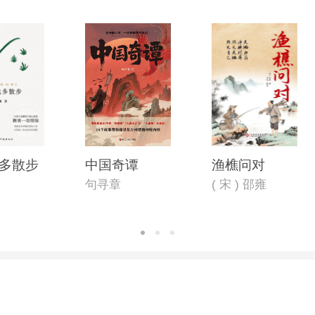
多散步
中国奇谭
渔樵问对
句寻章
( 宋 ) 邵雍