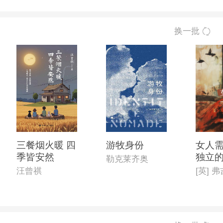
换一批
三餐烟火暖 四
游牧身份
女人
季皆安然
独立
勒克莱齐奥
汪曾祺