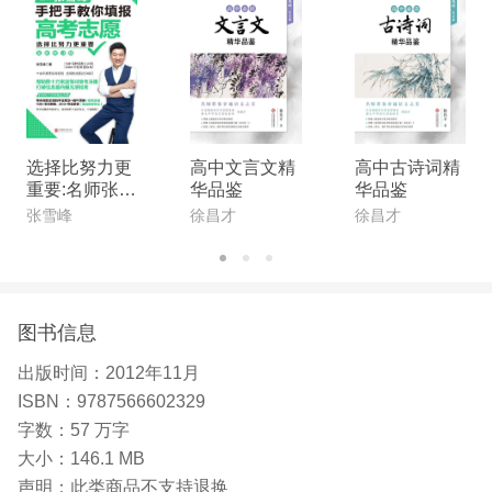
选择比努力更
高中文言文精
高中古诗词精
重要:名师张雪
华品鉴
华品鉴
峰手把手教你
张雪峰
徐昌才
徐昌才
填报高考志愿
(全新升级版)
图书信息
出版时间：
2012年11月
ISBN：
9787566602329
字数：
57 万字
大小：
146.1 MB
声明：
此类商品不支持退换