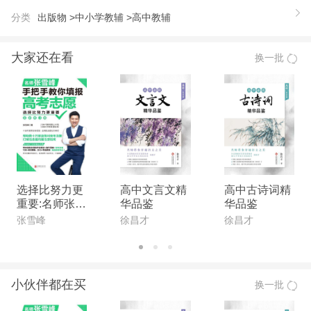
分类
出版物 >
中小学教辅 >
高中教辅
大家还在看
换一批
选择比努力更
高中文言文精
高中古诗词精
重要:名师张雪
华品鉴
华品鉴
峰手把手教你
张雪峰
徐昌才
徐昌才
填报高考志愿
(全新升级版)
小伙伴都在买
换一批