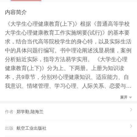
内容简介
《大学生心理健康教育(上下)》根据《普通高等学校
大学生心理健康教育工作实施纲要(试行)》的基本要
求，结合当代高等院校学生的身心特，以及实际生活
中的具体问题行编写。书中理论阐述浅显易懂，案例
分析贴近实际，指导方法易学实用。 《大学生心理
健康教育(上下)》分为上、下两册。上册为知识读
本，共9章节，分别对心理健康知识、适应能力、自
我意识、情绪管理、学习心理、人际关系、恋爱与性
心理、人格塑造、挫折和意志等问题行了详细讲解。
展开
下册为辅导读本，分为感悟篇、案例篇、教育实例篇
作者
郑学勤,陆海兰
和心理测试篇，融学生感悟、生活实例、教师心得和
科学测试于一体，对于大学生心理健康教育具有全方
出版
航空工业出版社
位的指导意义。 本书可作为高等院校大学生心理健