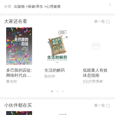
康教育的教材，也可用于教育学、心理学工作者的参
分类
出版物 >
保健/养生 >
心理健康
考用书和大学生自我调节的辅导材料。本书由郑学
勤、陆海兰任主编，焦雨梅、陈铁、黄丽军、杨小风
大家还在看
换一批
任副主编。
多巴胺的囚徒:
生活的解药
低能量人有效
网络时代自我
休息指南
陈剑华
价值的迷失
董光恒
[日]片野秀树
小伙伴都在买
换一批