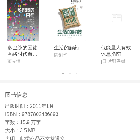
多巴胺的囚徒:
生活的解药
低能量人有效
网络时代自我
休息指南
陈剑华
价值的迷失
董光恒
[日]片野秀树
图书信息
出版时间：
2011年1月
ISBN：
9787802436893
字数：
15.9 万字
大小：
3.5 MB
声明：
此类商品不支持退换