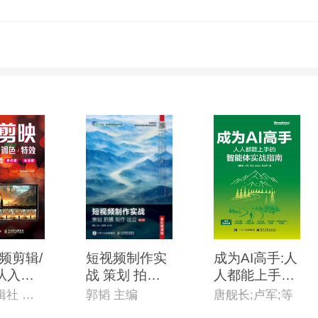
频剪辑/
短视频制作实
成为AI高手:人
*从入门
战 策划 拍摄
人都能上手的
(手机版
制作 运营(全
智能体实战指
麓山剪辑社 编著
郭韬 主编
唐舰长;卢军;等
)
彩慕课版)(第2
南