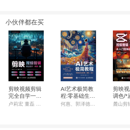
小伙伴都在买
剪映视频剪辑
AI艺术极简教
剪映视
完全自学一本
程:零基础生成
调色/
通
绘画、摄影、
到精通
卢莉宏 董磊 唐增煦 编著
何惠、郭泽德、刘建军 著
设计
+电脑版