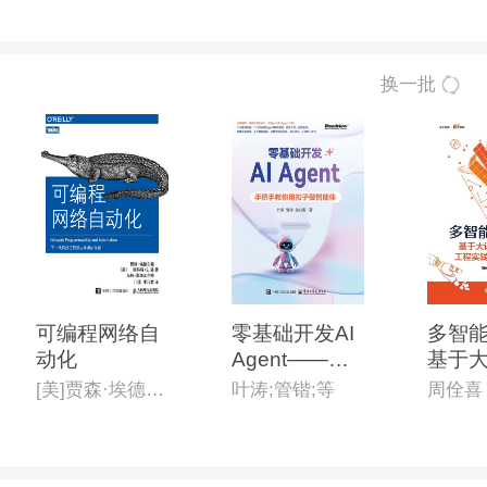
换一批
可编程网络自
零基础开发AI
多智能
动化
Agent——手
基于
把手教你用扣
型的
[美]贾森·埃德尔曼(Jason Edelman),[美]斯科特·S· 洛(Scott S· Lowe),[美]马特·奥斯瓦尔特(Matt Oswalt) 著
叶涛;管锴;等
周佺喜
子做智能体
与系