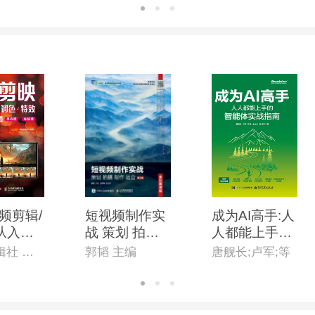
版)
频剪辑/
短视频制作实
成为AI高手:人
*从入门
战 策划 拍摄
人都能上手的
(手机版
制作 运营(全
智能体实战指
麓山剪辑社 编著
郭韬 主编
唐舰长;卢军;等
)
彩慕课版)(第2
南
版)