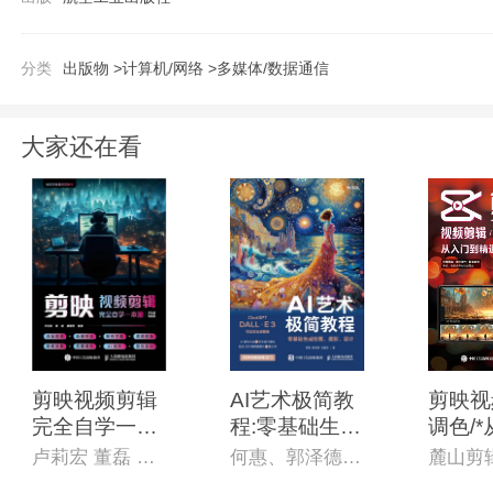
分类
出版物 >
计算机/网络 >
多媒体/数据通信
大家还在看
剪映视频剪辑
AI艺术极简教
剪映视
完全自学一本
程:零基础生成
调色/
通
绘画、摄影、
到精通
卢莉宏 董磊 唐增煦 编著
何惠、郭泽德、刘建军 著
设计
+电脑版