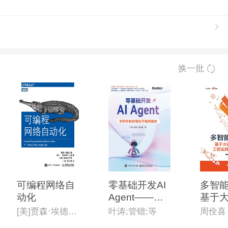
换一批
可编程网络自
零基础开发AI
多智能
动化
Agent——手
基于
把手教你用扣
型的
[美]贾森·埃德尔曼(Jason Edelman),[美]斯科特·S· 洛(Scott S· Lowe),[美]马特·奥斯瓦尔特(Matt Oswalt) 著
叶涛;管锴;等
周佺喜
子做智能体
与系