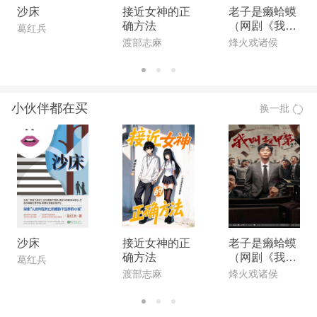
沙床
接近女神的正
老子是癞蛤蟆
确方法
（网剧《我叫
葛红兵
赵甲第》原
渡部志麻
烽火戏诸侯
著）
小伙伴都在买
换一批
沙床
接近女神的正
老子是癞蛤蟆
确方法
（网剧《我叫
葛红兵
赵甲第》原
渡部志麻
烽火戏诸侯
著）