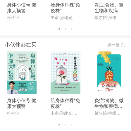
身体小信号,健
给身体种棵“免
炎症:食物、微
康大预警
疫株”
生物和疾病的
故事
杜科业
主审:孙建光;主编:宋明全,王秀玲
希尔帕·拉维拉(Shilpa Ravella)
小伙伴都在买
换一批
身体小信号,健
给身体种棵“免
炎症:食物、微
康大预警
疫株”
生物和疾病的
故事
杜科业
主审:孙建光;主编:宋明全,王秀玲
希尔帕·拉维拉(Shilpa Ravella)