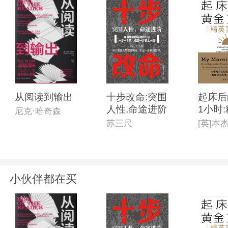
从阅读到输出
十步改命:突围
起床后
人性,命途进阶
1小时
尼克·哈奇森
践版
苏三尺
小伙伴都在买