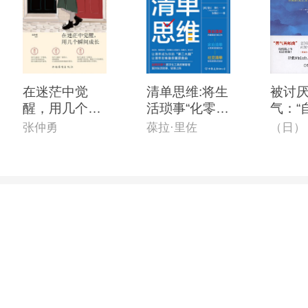
在迷茫中觉
清单思维:将生
被讨
醒，用几个瞬
活琐事“化零为
气：“
间长大
整”的*时间管
之父”
张仲勇
葆拉·里佐
理手册
哲学