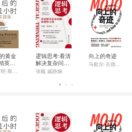
的黄金
逻辑思考:看清
向上的奇迹
:精英实
解决复杂问题
马歇尔·古德史密斯
的逻辑主线
[英]本杰明·斯帕(Benjamin Spall),[德]迈克尔·赞德(Michael Xander)
张巍 戚静娴