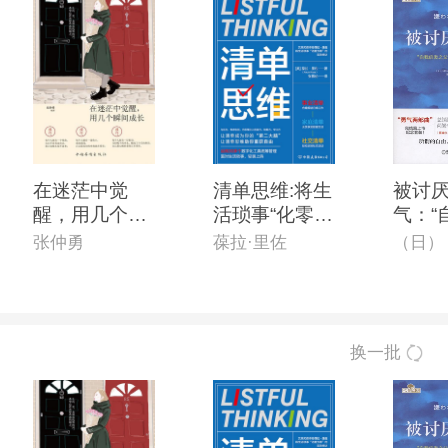
在迷茫中觉
清单思维:将生
被讨
醒，用几个瞬
活琐事“化零为
气：“
间长大
整”的*时间管
之父”
张仲勇
葆拉·里佐
理手册
哲学
换一批