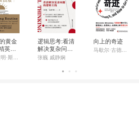
的黄金
逻辑思考:看清
向上的奇迹
:精英实
解决复杂问题
马歇尔·古德史密斯
的逻辑主线
[英]本杰明·斯帕(Benjamin Spall),[德]迈克尔·赞德(Michael Xander)
张巍 戚静娴