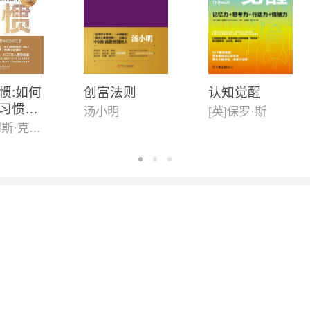
惯:如何
创富法则
认知觉醒
习惯并
汤小明
[英]保罗·斯
习惯(新
[美]詹姆斯·克利尔,迩东晨/译