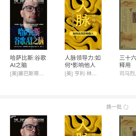
哈萨比斯:谷歌
人脉领导力:如
三十
AI之脑
何*影响他人
释用
[美]塞巴斯蒂安·马拉比(Sebastian Mallaby)
[美] 亨利·林德格伦
司马烈
换一批