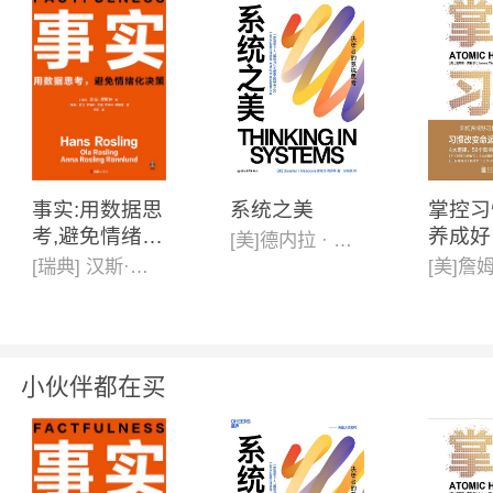
事实:用数据思
系统之美
掌控习
考,避免情绪化
养成好
[美]德内拉 · 梅多斯(Donella H· Meadows )
决策(新版)
戒除坏
[瑞典] 汉斯·罗斯林, 欧拉·罗斯林,安娜·罗斯林·罗朗德
版)
小伙伴都在买