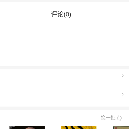
评论(
0
)
换一批