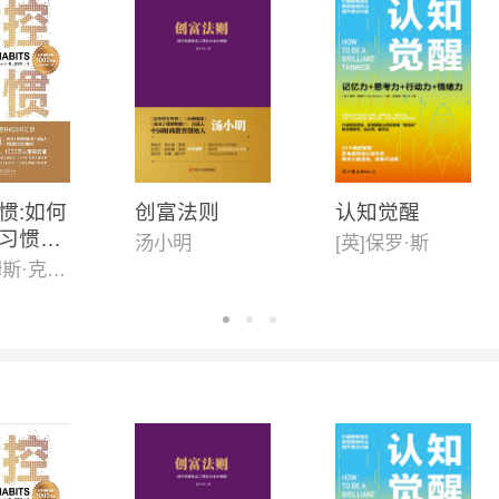
惯:如何
创富法则
认知觉醒
习惯并
汤小明
[英]保罗·斯
习惯(新
[美]詹姆斯·克利尔,迩东晨/译