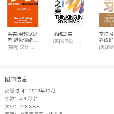
事实:用数据思
系统之美
掌控习
考,避免情绪化
养成好
[美]德内拉 · 梅多斯(Donella H· Meadows )
决策(新版)
戒除坏
[瑞典] 汉斯·罗斯林, 欧拉·罗斯林,安娜·罗斯林·罗朗德
版)
图书信息
出版时间：
2013年12月
字数：
4.6 万字
大小：
128.3 KB