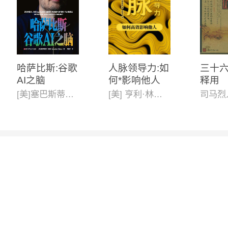
哈萨比斯:谷歌
人脉领导力:如
三十
AI之脑
何*影响他人
释用
[美]塞巴斯蒂安·马拉比(Sebastian Mallaby)
[美] 亨利·林德格伦
司马烈