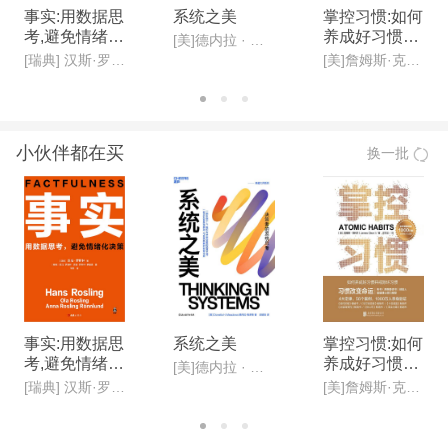
事实:用数据思
系统之美
掌控习惯:如何
考,避免情绪化
养成好习惯并
[美]德内拉 · 梅多斯(Donella H· Meadows )
决策(新版)
戒除坏习惯(新
[瑞典] 汉斯·罗斯林, 欧拉·罗斯林,安娜·罗斯林·罗朗德
[美]詹姆斯·克利尔,迩东晨/译
版)
小伙伴都在买
换一批
事实:用数据思
系统之美
掌控习惯:如何
考,避免情绪化
养成好习惯并
[美]德内拉 · 梅多斯(Donella H· Meadows )
决策(新版)
戒除坏习惯(新
[瑞典] 汉斯·罗斯林, 欧拉·罗斯林,安娜·罗斯林·罗朗德
[美]詹姆斯·克利尔,迩东晨/译
版)