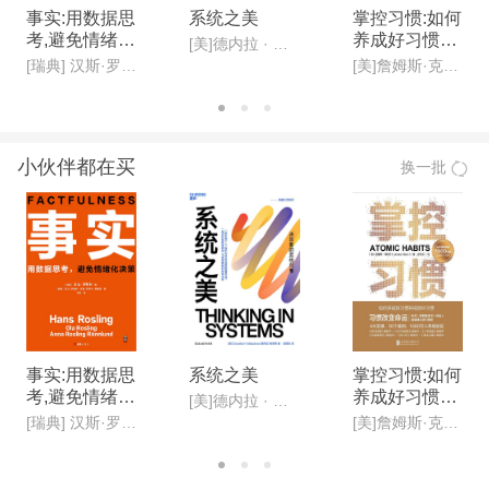
事实:用数据思
系统之美
掌控习惯:如何
考,避免情绪化
养成好习惯并
[美]德内拉 · 梅多斯(Donella H· Meadows )
决策(新版)
戒除坏习惯(新
[瑞典] 汉斯·罗斯林, 欧拉·罗斯林,安娜·罗斯林·罗朗德
[美]詹姆斯·克利尔,迩东晨/译
版)
小伙伴都在买
换一批
事实:用数据思
系统之美
掌控习惯:如何
考,避免情绪化
养成好习惯并
[美]德内拉 · 梅多斯(Donella H· Meadows )
决策(新版)
戒除坏习惯(新
[瑞典] 汉斯·罗斯林, 欧拉·罗斯林,安娜·罗斯林·罗朗德
[美]詹姆斯·克利尔,迩东晨/译
版)