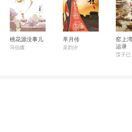
桃花源没事儿
芈月传
窑上湾
运录
马伯庸
吴韵汐
霂子已