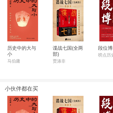
历史中的大与
谍战七国(全两
段位博
小
部)
唠点历
马伯庸
贾涤非
小伙伴都在买