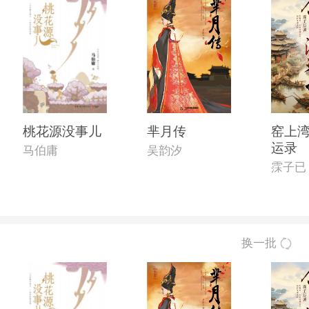
桃花源没事儿
芈月传
窑上湾
运录
马伯庸
吴韵汐
霂子已
换一批