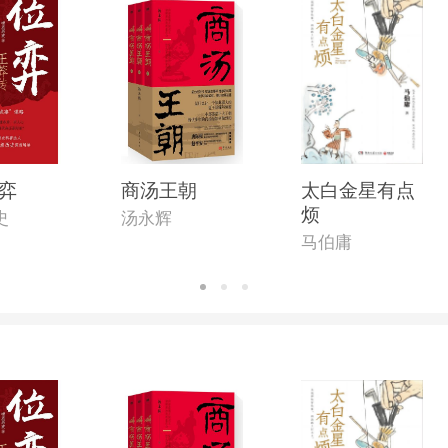
弈
商汤王朝
太白金星有点
烦
史
汤永辉
马伯庸