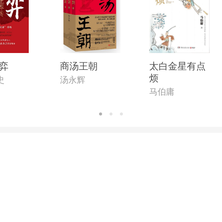
弈
商汤王朝
太白金星有点
烦
史
汤永辉
马伯庸