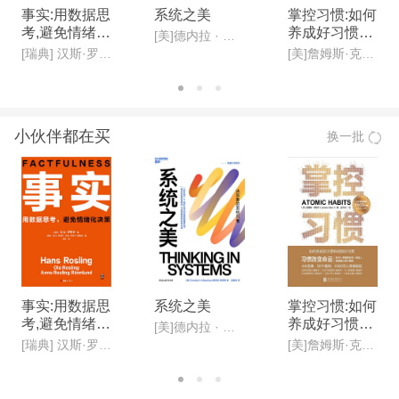
事实:用数据思
系统之美
掌控习惯:如何
考,避免情绪化
养成好习惯并
[美]德内拉 · 梅多斯(Donella H· Meadows )
决策(新版)
戒除坏习惯(新
[瑞典] 汉斯·罗斯林, 欧拉·罗斯林,安娜·罗斯林·罗朗德
[美]詹姆斯·克利尔,迩东晨/译
版)
小伙伴都在买
换一批
事实:用数据思
系统之美
掌控习惯:如何
考,避免情绪化
养成好习惯并
[美]德内拉 · 梅多斯(Donella H· Meadows )
决策(新版)
戒除坏习惯(新
[瑞典] 汉斯·罗斯林, 欧拉·罗斯林,安娜·罗斯林·罗朗德
[美]詹姆斯·克利尔,迩东晨/译
版)