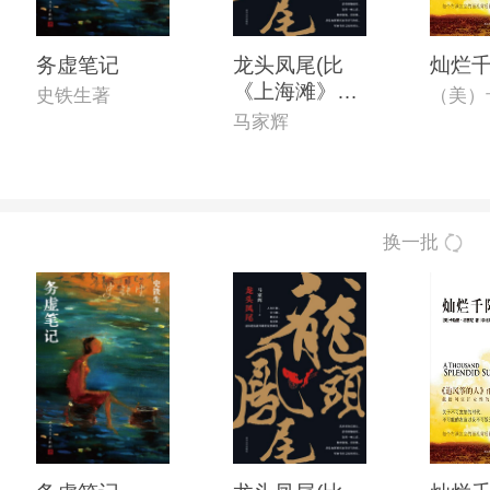
务虚笔记
龙头凤尾(比
灿烂
《上海滩》更
史铁生著
生猛、比《无
马家辉
间道》更冷酷
的香港往事)
换一批