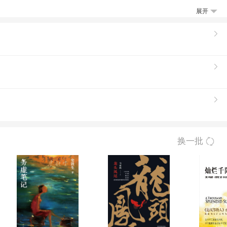
了名节，而他的把兄弟吕锋却在权力场中走向
展开
年中国乡村从小农经济到市场经济过度这一历
代文化的进步意义。小说使用国人喜闻乐见的
《拂晓前的葬礼》的续篇。
换一批