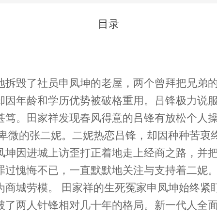
目录
地拆毁了社员申凤坤的老屋，两个曾拜把兄弟
却因年龄和学历优势被破格重用。吕锋极力说
甚笃。田家祥发现春风得意的吕锋有放松个人
份卑微的张二妮。二妮热恋吕锋，却因种种苦衷
凤坤因进城上访歪打正着地走上经商之路，并
罪过愧悔不已，一直默默地关注与支持着二妮
为商城劳模。 田家祥的生死冤家申凤坤始终紧
破了两人针锋相对几十年的格局。新一代人全