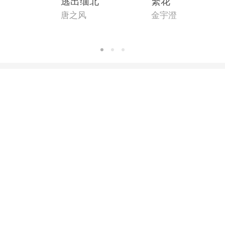
逃出缅北
繁花
唐之风
金宇澄