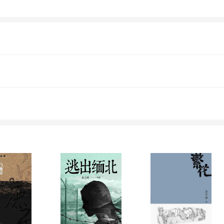
训，在商品经济的大潮中克己奉公的田家祥保持
弟》以村庄和商城为背景，正面描述了过去三十
内心世界一直处于演进状态，并以此折射出当
《把兄弟》是中国第三届优秀中篇小说获奖作品