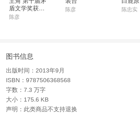
主角 第十届茅
装台
白鹿原
盾文学奖获奖
陈彦
陈忠实
作品
陈彦
图书信息
出版时间：
2013年9月
ISBN：
9787506368568
字数：
7.3 万字
大小：
175.6 KB
声明：
此类商品不支持退换