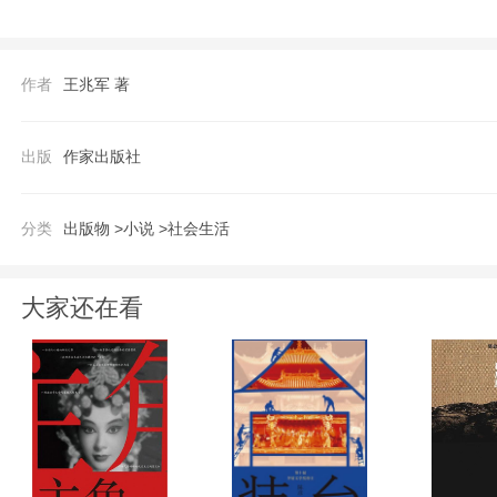
无迹可寻。谨守“人过留名雁过留声”的古
堕落，终因腐败而被潮流所抛弃。 《把兄
作者
王兆军 著
史时期的风风雨雨，题材鲜活，主要人物的
传统写法，语言质朴生动，颇具可读性。 
出版
作家出版社
分类
出版物 >
小说 >
社会生活
大家还在看