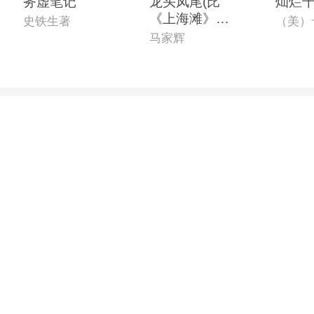
务虚笔记
龙头凤尾(比
灿烂
《上海滩》更
史铁生著
生猛、比《无
马家辉
间道》更冷酷
的香港往事)