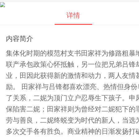
详情
内容简介
集体化时期的模范村支书田家祥为修路粗暴
联产承包政策心怀抵触，另一位把兄弟吕锋
业，田因此获得新的激情和动力，两人友情
励。 田家祥与吕锋都喜欢漂亮、热情但身
了关系，二妮为顶门立户忍辱生下孩子。申
保陷害二妮；田家祥则为曾经对二妮犯下的
劳与善良，二妮终蜕变为时代的新人，当选
多次交手各有胜负。商业精神的日渐发扬打