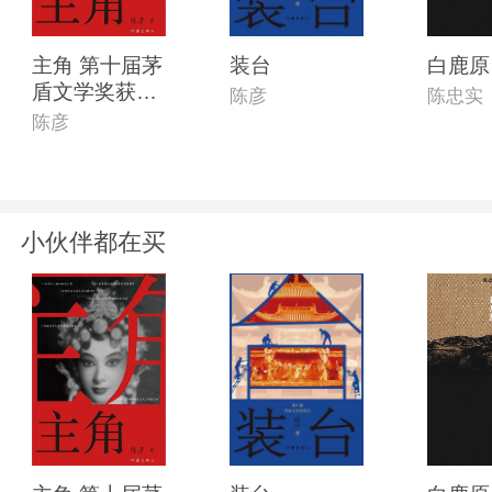
主角 第十届茅
装台
白鹿原
盾文学奖获奖
陈彦
陈忠实
作品
陈彦
小伙伴都在买