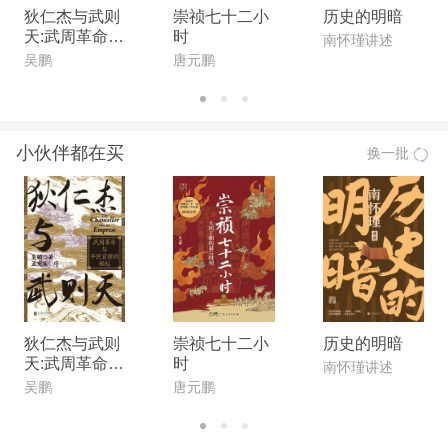
狄仁杰与武则
崇祯七十二小
历史的明暗
天:武周革命与
时
南怀瑾讲述
平民官僚的崛
吴鹏
唐元鹏
起
小伙伴都在买
换一批
狄仁杰与武则
崇祯七十二小
历史的明暗
天:武周革命与
时
南怀瑾讲述
平民官僚的崛
吴鹏
唐元鹏
起