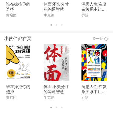
谁在操控你的
体面:不失分寸
洞悉人性:在复
选择
的沟通智慧
杂关系中让自
己活成人间清
黄启团
牛克锦
乔洁
醒
小伙伴都在买
换一批
谁在操控你的
体面:不失分寸
洞悉人性:在复
选择
的沟通智慧
杂关系中让自
己活成人间清
黄启团
牛克锦
乔洁
醒