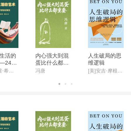
生活的
内心强大到混
人生破局的思
—24步
蛋比什么都重
维逻辑
松解压
要
[美] 戴维·希伯瑞
冯唐
[美]安吉·摩根,[美]考特尼·林奇