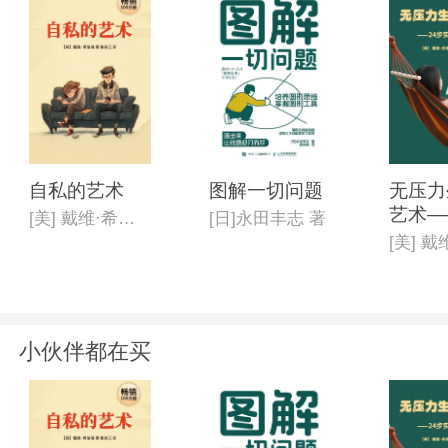
自私的艺术
图解一切问题
无压力
艺术—
[美] 戴维·希伯瑞
[日]永田丰志 著
实现轻
小伙伴都在买