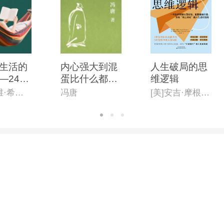
生活的
内心强大到混
人生破局的思
—24步
蛋比什么都重
维逻辑
松解压
要
[美] 戴维·希伯瑞
冯唐
[美]安吉·摩根,[美]考特尼·林奇