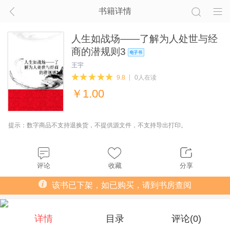
书籍详情
人生如战场――了解为人处世与经
商的潜规则3
王宇
9.8
0人在读
￥
1.00
提示：数字商品不支持退换货，不提供源文件，不支持导出打印。
评论
收藏
分享
该书已下架，如已购买，请到书房查阅
详情
目录
评论(
0
)