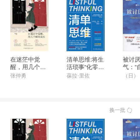
在迷茫中觉
清单思维:将生
被讨
醒，用几个瞬
活琐事“化零为
气：“
间长大
整”的*时间管
之父”
张仲勇
葆拉·里佐
理手册
哲学
换一批