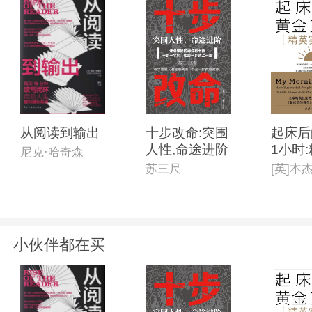
从阅读到输出
十步改命:突围
起床后
人性,命途进阶
1小时
尼克·哈奇森
践版
苏三尺
小伙伴都在买