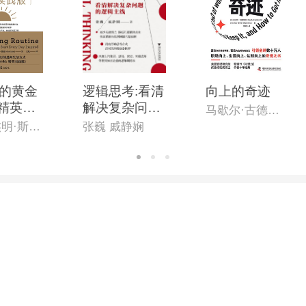
的黄金
逻辑思考:看清
向上的奇迹
:精英实
解决复杂问题
马歇尔·古德史密斯
的逻辑主线
[英]本杰明·斯帕(Benjamin Spall),[德]迈克尔·赞德(Michael Xander)
张巍 戚静娴