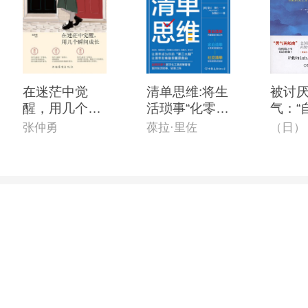
在迷茫中觉
清单思维:将生
被讨
醒，用几个瞬
活琐事“化零为
气：“
间长大
整”的*时间管
之父”
张仲勇
葆拉·里佐
理手册
哲学