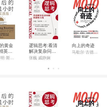
的黄金
逻辑思考:看清
向上的奇迹
:精英实
解决复杂问题
马歇尔·古德史密斯
的逻辑主线
[英]本杰明·斯帕(Benjamin Spall),[德]迈克尔·赞德(Michael Xander)
张巍 戚静娴