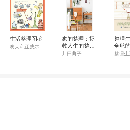
生活整理图鉴
家的整理：拯
整理生
救人生的整理
全球
澳大利亚威尔登·欧文出版有限公司 著,童洁萍 译
法则
纳术
井田典子
整理生