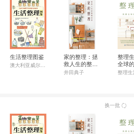
生活整理图鉴
家的整理：拯
整理生
救人生的整理
全球
澳大利亚威尔登·欧文出版有限公司 著,童洁萍 译
法则
纳术
井田典子
整理生
换一批