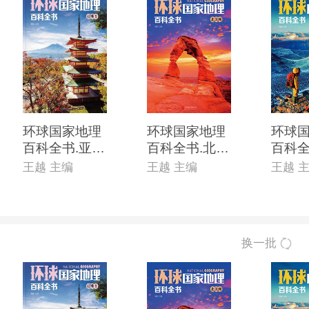
环球国家地理
环球国家地理
环球
百科全书.亚洲
百科全书.北美
百科全
1
洲
洲、
王越 主编
王越 主编
王越 
换一批