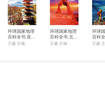
环球国家地理
环球国家地理
环球
百科全书.亚洲
百科全书.北美
百科全
1
洲
洲、
王越 主编
王越 主编
王越 