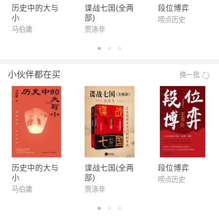
历史中的大与
谍战七国(全两
段位博弈
小
部)
唠点历史
马伯庸
贾涤非
小伙伴都在买
换一批
历史中的大与
谍战七国(全两
段位博弈
小
部)
唠点历史
马伯庸
贾涤非