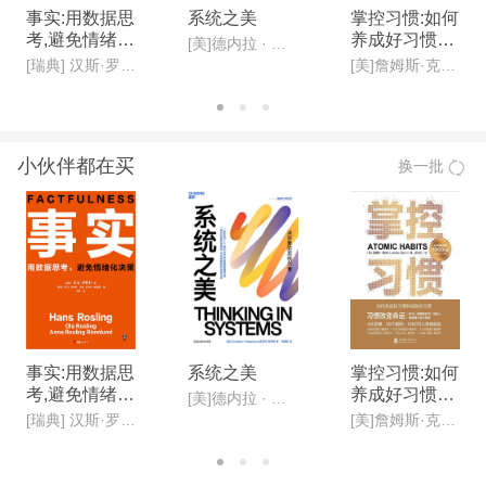
事实:用数据思
系统之美
掌控习惯:如何
考,避免情绪化
养成好习惯并
[美]德内拉 · 梅多斯(Donella H· Meadows )
决策(新版)
戒除坏习惯(新
[瑞典] 汉斯·罗斯林, 欧拉·罗斯林,安娜·罗斯林·罗朗德
[美]詹姆斯·克利尔,迩东晨/译
版)
小伙伴都在买
换一批
事实:用数据思
系统之美
掌控习惯:如何
考,避免情绪化
养成好习惯并
[美]德内拉 · 梅多斯(Donella H· Meadows )
决策(新版)
戒除坏习惯(新
[瑞典] 汉斯·罗斯林, 欧拉·罗斯林,安娜·罗斯林·罗朗德
[美]詹姆斯·克利尔,迩东晨/译
版)