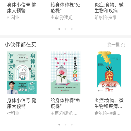
身体小信号,健
给身体种棵“免
炎症:食物、微
康大预警
疫株”
生物和疾病的
故事
杜科业
主审:孙建光;主编:宋明全,王秀玲
希尔帕·拉维拉(Shilpa Ravella)
小伙伴都在买
换一批
身体小信号,健
给身体种棵“免
炎症:食物、微
康大预警
疫株”
生物和疾病的
故事
杜科业
主审:孙建光;主编:宋明全,王秀玲
希尔帕·拉维拉(Shilpa Ravella)