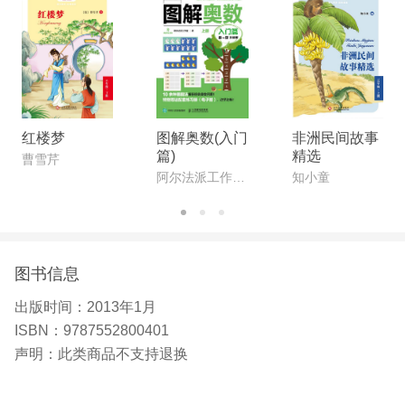
华东师大教育系教授、教学法研究室主任3沈百英对
小学数学教学提出许多创见，在国际上引起反响。
施颂椒，生平事迹不详。
红楼梦
图解奥数(入门
非洲民间故事
篇)
精选
曹雪芹
阿尔法派工作室 著
知小童
图书信息
出版时间：
2013年1月
ISBN：
9787552800401
声明：
此类商品不支持退换