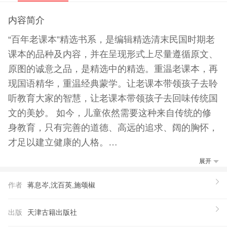
内容简介
“百年老课本”精选书系，是编辑精选清末民国时期老
课本的品种及内容，并在呈现形式上尽量遵循原文、
原图的诚意之品，是精选中的精选。重温老课本，再
现国语精华，重温经典蒙学。让老课本带领孩子去聆
听教育大家的智慧，让老课本带领孩子去回味传统国
文的美妙。 如今，儿童依然需要这种来自传统的修
身教育，只有完善的道德、高远的追求、阔的胸怀，
才足以建立健康的人格。
【推荐语】
展开
《百年老课本系列：新生活国语教科书》注重儿童
作者
蒋息岑,沈百英,施颂椒
生活情趣和心理习惯，弥补当下教科书知识的缺憾。
《百年老课本系列：新生活国语教科书》保留原书风
出版
天津古籍出版社
貌，繁简对照，适宜阅读*早的国民教育课本，民主