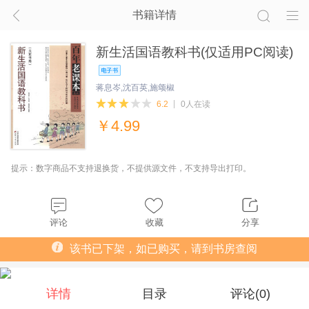
书籍详情
新生活国语教科书(仅适用PC阅读)
蒋息岑,沈百英,施颂椒
6.2
0人在读
￥
4.99
提示：数字商品不支持退换货，不提供源文件，不支持导出打印。
评论
收藏
分享
该书已下架，如已购买，请到书房查阅
详情
目录
评论(
0
)