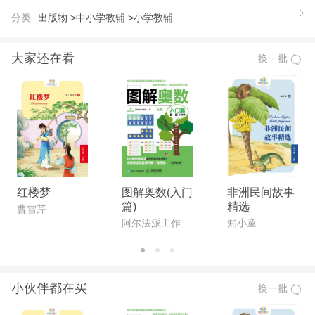
平等教育从儿童抓起！ 一本教材，滋养一代人。它
分类
出版物 >
中小学教辅 >
小学教辅
勾起的不仅是人们对那个久远年代的回忆，更有人们
对语文学习*本真的一种期待。
大家还在看
换一批
【作者】
蒋息岑，主编有《儿童教育丛书》（十种），著有
《小学校辅导纪要》《小学行政》等。 沈百英（18
97-1992），教育家出版家。江苏吴县人。自幼勤奋
好学，得名师教诲。曾任江苏一师附小设计教学班主
任，并创编文艺教材和音乐教材。后任尚公小学校
长。他在教学上有不少革新举措，例如课堂以学科分
红楼梦
图解奥数(入门
非洲民间故事
篇)
精选
配，上课时间以学科性质不同而不同。低年级采用设
曹雪芹
阿尔法派工作室 著
知小童
计教学法，中年级用中心联络法，高年级用道尔顿
制。他上课很风趣，往往吸引很多人站在教室门口听
课。一九二八年，被聘任商务印书馆编审，长期从事
小伙伴都在买
换一批
小学教科书的编写工作。一九五一年，执教华东师大
《小学教材教法》课程。一九五六年，离商务，专任