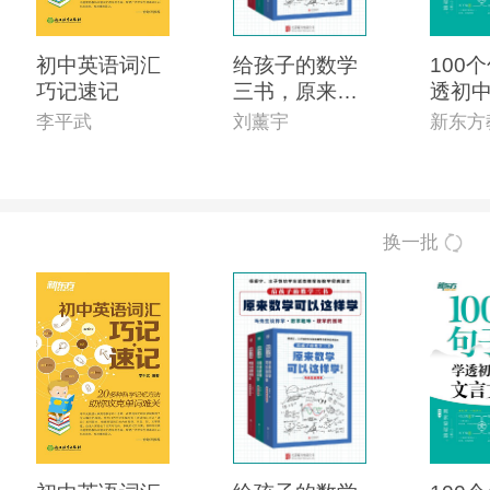
初中英语词汇
给孩子的数学
100
巧记速记
三书，原来数
透初
学可以这样学
李平武
刘薰宇
新东方
(套装共3册)
换一批