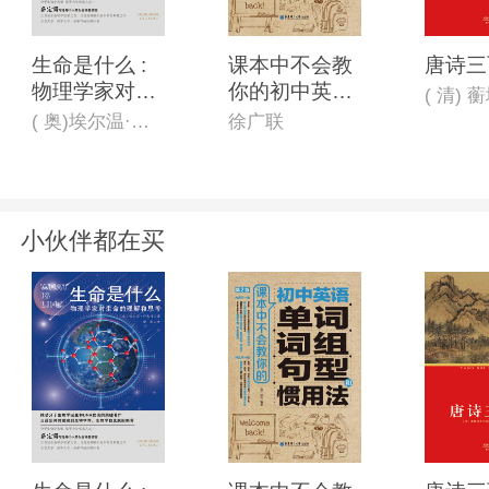
生命是什么 :
课本中不会教
唐诗三
物理学家对生
你的初中英语
( 清)
命的理解和思
单词、词组、
( 奥)埃尔温·薛定谔
徐广联
考
句型和惯用法
(第2版)
小伙伴都在买