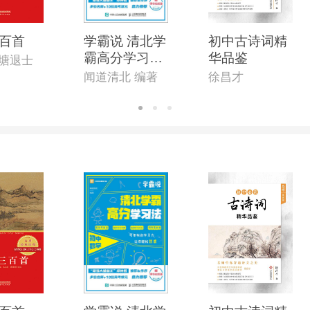
百首
学霸说 清北学
初中古诗词精
霸高分学习法
华品鉴
 蘅塘退士
初中数学
闻道清北 编著
徐昌才