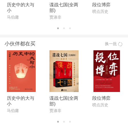
历史中的大与
谍战七国(全两
段位博弈
小
部)
唠点历史
马伯庸
贾涤非
小伙伴都在买
换一批
历史中的大与
谍战七国(全两
段位博弈
小
部)
唠点历史
马伯庸
贾涤非