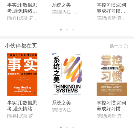
事实:用数据思
系统之美
掌控习惯:如何
考,避免情绪化
养成好习惯并
[美]德内拉 · 梅多斯(Donella H· Meadows )
决策(新版)
戒除坏习惯(新
[瑞典] 汉斯·罗斯林, 欧拉·罗斯林,安娜·罗斯林·罗朗德
[美]詹姆斯·克利尔,迩东晨/译
版)
小伙伴都在买
换一批
事实:用数据思
系统之美
掌控习惯:如何
考,避免情绪化
养成好习惯并
[美]德内拉 · 梅多斯(Donella H· Meadows )
决策(新版)
戒除坏习惯(新
[瑞典] 汉斯·罗斯林, 欧拉·罗斯林,安娜·罗斯林·罗朗德
[美]詹姆斯·克利尔,迩东晨/译
版)