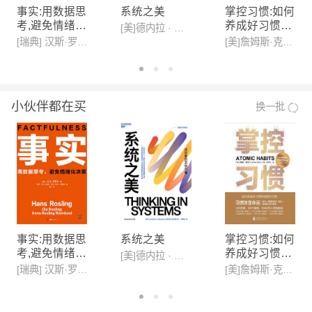
事实:用数据思
系统之美
掌控习惯:如何
考,避免情绪化
养成好习惯并
[美]德内拉 · 梅多斯(Donella H· Meadows )
决策(新版)
戒除坏习惯(新
[瑞典] 汉斯·罗斯林, 欧拉·罗斯林,安娜·罗斯林·罗朗德
[美]詹姆斯·克利尔,迩东晨/译
版)
小伙伴都在买
换一批
事实:用数据思
系统之美
掌控习惯:如何
考,避免情绪化
养成好习惯并
[美]德内拉 · 梅多斯(Donella H· Meadows )
决策(新版)
戒除坏习惯(新
[瑞典] 汉斯·罗斯林, 欧拉·罗斯林,安娜·罗斯林·罗朗德
[美]詹姆斯·克利尔,迩东晨/译
版)