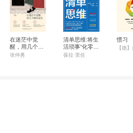
在迷茫中觉
清单思维:将生
惯习
醒，用几个瞬
活琐事“化零为
间长大
整”的*时间管
张仲勇
葆拉·里佐
理手册