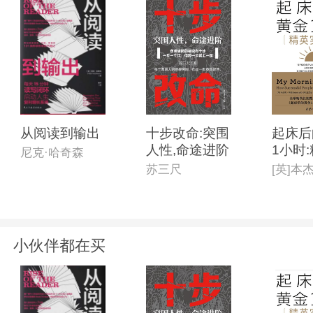
从阅读到输出
十步改命:突围
起床后
人性,命途进阶
1小时
尼克·哈奇森
践版
苏三尺
小伙伴都在买