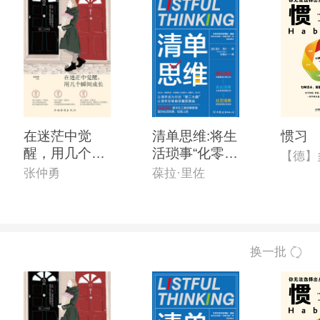
在迷茫中觉
清单思维:将生
惯习
醒，用几个瞬
活琐事“化零为
间长大
整”的*时间管
张仲勇
葆拉·里佐
理手册
换一批