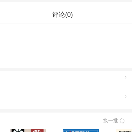
评论(
0
)
换一批