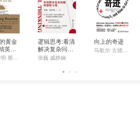
的黄金
逻辑思考:看清
向上的奇迹
:精英实
解决复杂问题
马歇尔·古德史密斯
的逻辑主线
[英]本杰明·斯帕(Benjamin Spall),[德]迈克尔·赞德(Michael Xander)
张巍 戚静娴