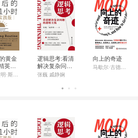
的黄金
逻辑思考:看清
向上的奇迹
:精英实
解决复杂问题
马歇尔·古德史密斯
的逻辑主线
[英]本杰明·斯帕(Benjamin Spall),[德]迈克尔·赞德(Michael Xander)
张巍 戚静娴